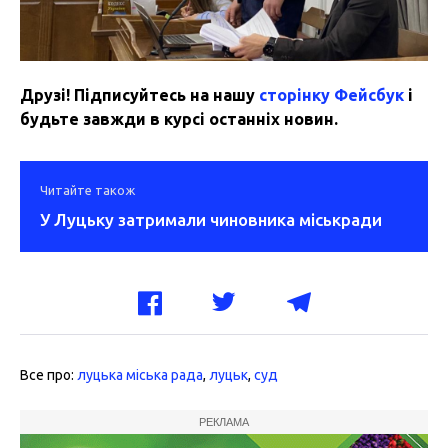
Друзі! Підписуйтесь на нашу
сторінку Фейсбук
і
будьте завжди в курсі останніх новин.
Читайте також
У Луцьку затримали чиновника міськради
Все про:
луцька міська рада
,
луцьк
,
суд
РЕКЛАМА