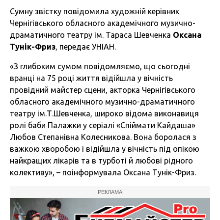
Сумну звістку повідомила художній керівник
Чернігівського обласного академічного музично-
драматичного театру ім. Тараса Шевченка
Оксана
Тунік-Фриз
, передає УНІАН.
«З глибоким сумом повідомляємо, що сьогодні
вранці на 75 році життя відійшла у вічність
провідний майстер сцени, акторка Чернігівського
обласного академічного музично-драматичного
театру ім.Т.Шевченка, широко відома виконавиця
ролі баби Палажки у серіалі «Спіймати Кайдаша»
Любов Степанівна Колесникова. Вона боролася з
важкою хворобою і відійшла у вічність під опікою
найкращих лікарів та в турботі й любові рідного
колективу», – поінформувала Оксана Тунік-Фриз.
РЕКЛАМА