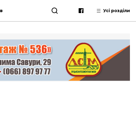
ів
Усі розділи