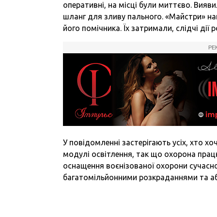
оперативні, на місці були миттєво. Виявил
шланг для зливу пального. «Майстри» на
його помічника. Їх затримали, слідчі дії
РЕ
У повідомленні застерігають усіх, хто х
модулі освітлення, так що охорона прац
оснащення воєнізованої охорони сучасною 
багатомільйонними розкраданнями та а