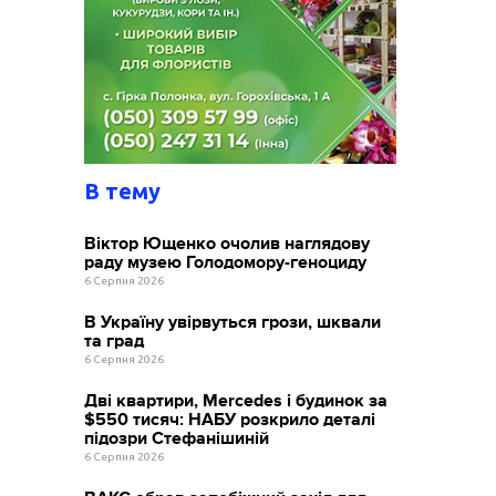
В тему
Віктор Ющенко очолив наглядову
раду музею Голодомору-геноциду
6 Серпня 2026
В Україну увірвуться грози, шквали
та град
6 Серпня 2026
Дві квартири, Mercedes і будинок за
$550 тисяч: НАБУ розкрило деталі
підозри Стефанішиній
6 Серпня 2026