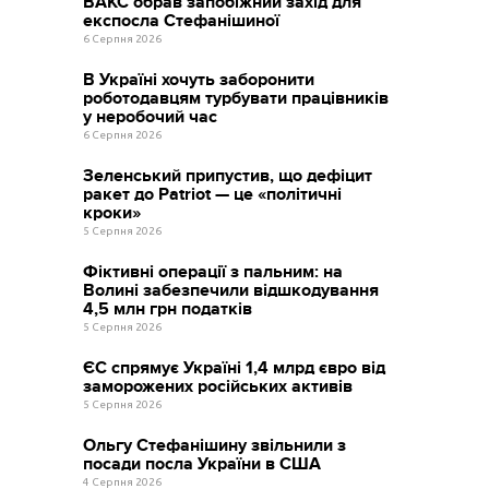
ВАКС обрав запобіжний захід для
експосла Стефанішиної
6 Серпня 2026
В Україні хочуть заборонити
роботодавцям турбувати працівників
у неробочий час
6 Серпня 2026
Зеленський припустив, що дефіцит
ракет до Patriot — це «політичні
кроки»
5 Серпня 2026
Фіктивні операції з пальним: на
Волині забезпечили відшкодування
4,5 млн грн податків
5 Серпня 2026
ЄС спрямує Україні 1,4 млрд євро від
заморожених російських активів
5 Серпня 2026
Ольгу Стефанішину звільнили з
посади посла України в США
4 Серпня 2026