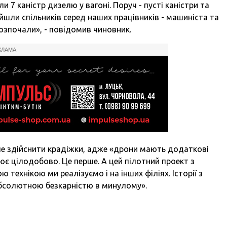
и 7 каністр дизелю у вагоні. Поруч - пусті каністри та
йшли спільників серед наших працівників - машиніста та
 розпочали», - повідомив чиновник.
КЛАМА
оче здійснити крадіжки, адже «дрони мають додаткові
ює цілодобово. Це перше. А цей пілотний проект з
технікою ми реалізуємо і на інших філіях. Історії з
бсолютною безкарністю в минулому».