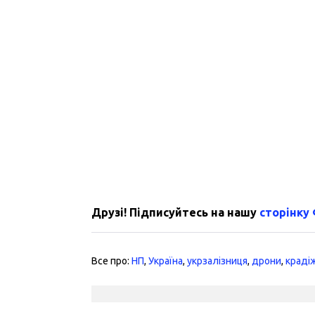
Друзі! Підписуйтесь на нашу
сторінку
Все про:
НП
,
Україна
,
укрзалізниця
,
дрони
,
краді