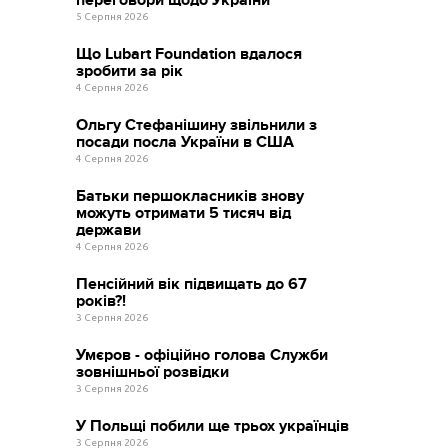
5 Серпня 2026
Що Lubart Foundation вдалося
зробити за рік
4 Серпня 2026
Ольгу Стефанішину звільнили з
посади посла України в США
4 Серпня 2026
Батьки першокласників знову
можуть отримати 5 тисяч від
держави
4 Серпня 2026
Пенсійний вік підвищать до 67
років?!
3 Серпня 2026
Умєров - офіційно голова Служби
зовнішньої розвідки
3 Серпня 2026
У Польщі побили ще трьох українців
3 Серпня 2026