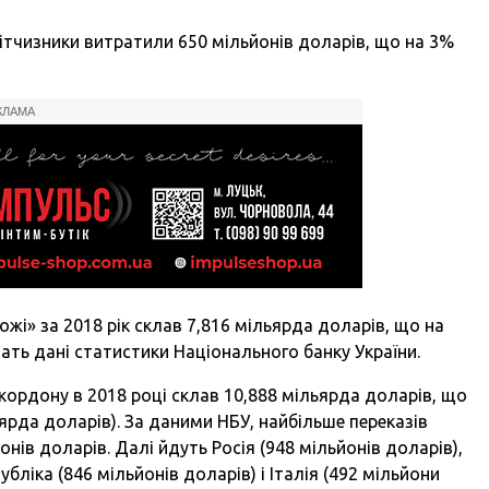
іввітчизники витратили 650 мільйонів доларів, що на 3%
КЛАМА
жі» за 2018 рік склав 7,816 мільярда доларів, що на
дчать дані статистики Національного банку України.
 кордону в 2018 році склав 10,888 мільярда доларів, що
льярда доларів). За даними НБУ, найбільше переказів
онів доларів. Далі йдуть Росія (948 мільйонів доларів),
убліка (846 мільйонів доларів) і Італія (492 мільйони