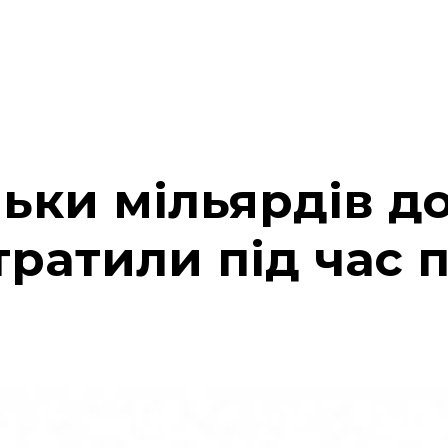
льки мільярдів д
тратили під час