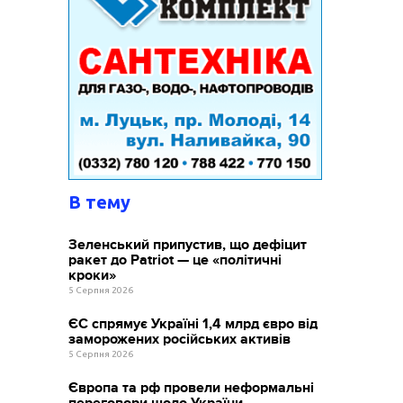
В тему
Зеленський припустив, що дефіцит
ракет до Patriot — це «політичні
кроки»
5 Серпня 2026
ЄС спрямує Україні 1,4 млрд євро від
заморожених російських активів
5 Серпня 2026
Європа та рф провели неформальні
переговори щодо України