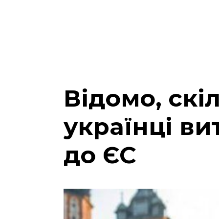
Відомо, скі
українці ви
до ЄС