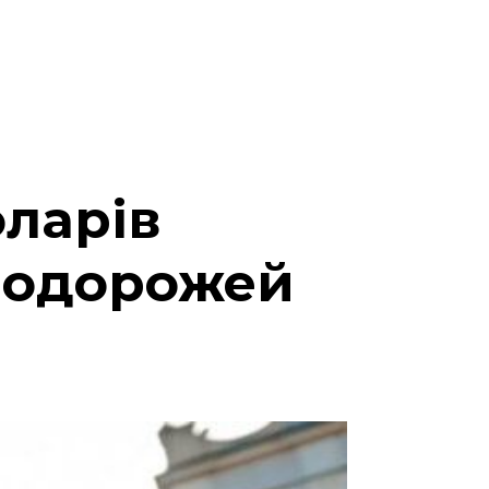
оларів
 подорожей