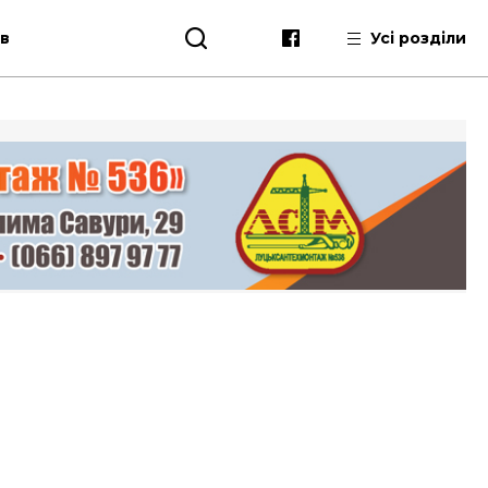
ів
Усі розділи