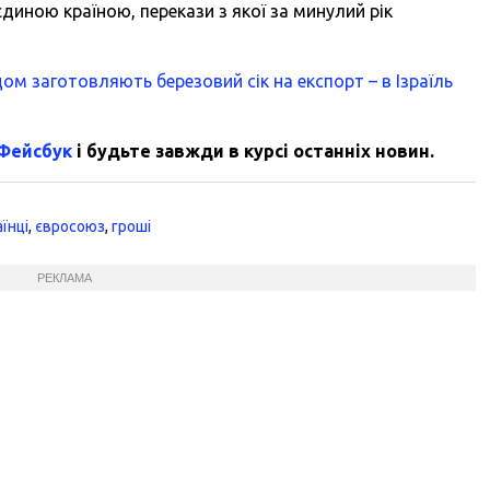
єдиною країною, перекази з якої за минулий рік
ом заготовляють березовий сік на експорт – в Ізраїль
 Фейсбук
і будьте завжди в курсі останніх новин.
аїнці
,
євросоюз
,
гроші
РЕКЛАМА