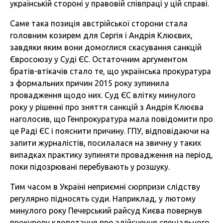
українській стороні у правовій співпраці у цій справі.
Саме така позиція австрійської сторони стала
головним козирем для Сергія і Андрія Клюєвих,
завдяки яким вони домоглися скасування санкцій
Євросоюзу у Суді ЄС. Остаточним аргументом
братів-втікачів стало те, що українська прокуратура
з формальних причин 2015 року зупинила
провадження щодо них. Суд ЄС влітку минулого
року у рішенні про зняття санкцій з Андрія Клюєва
наголосив, що Генпрокуратура мала повідомити про
це Раді ЄС і пояснити причину. ГПУ, відповідаючи на
запити журналістів, посилалася на звичну у таких
випадках практику зупиняти провадження на період,
поки підозрювані перебувають у розшуку.
Тим часом в Україні неприємні сюрпризи слідству
регулярно підносять суди. Наприклад, у лютому
минулого року Печерський райсуд Києва повернув
прокурору клопотання про здійснення спеціального