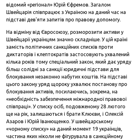
відомий «регіонал» Юрій Єфремов. Загалом
Швейцарія співпрацює з Україною на даний час на
підставі дев'яти запитів про правову допомогу.
На відміну від Євросоюзу, розморозити активи у
Швейцарії українцям значно складніше. У цій країні
замість політичних санкційних списків проти
диктаторів і клептократів застосовують ухвалений
кілька років тому спеціальний закон, який дає уряду
більш солідні за санкції юридичні підстави для
блокування незаконно набутих коштів. На підставі
цього закону уряд щороку ухвалює постанову про
блокування активів, посилаючись, зокрема, на
«необхідність забезпечення міжнародної правової
співпраці». У списку осіб, подовженому 28 лютого
ще на рік, залишаються і брати Клюєви, і Олексій
Азаров і Юрій Іванющенко. У швейцарському
«чорному списку» на даний момент 19 українців,
частина яких ніколи не фігурувала в санкційному