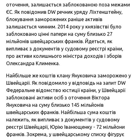
оточення, залишається заблокованою поза межами
ЄС. Як повідомив DW речник уряду Ліхтенштейну,
блокування заморожених раніше активів
залишається чинним. 2014 року у князівстві було
заблоковано цінні папери на суму близько 27
мільйонів швейцарських франків. Йдеться, як
випливає з документів у судовому реєстрі країни,
про активи колишнього міністра доходів і зборів
Олександра Клименка.
Найбільше же коштів клану Януковича заморожено у
Швейцарії. Як повідомило у відповідь на запит DW
Федеральне відомство юстиції країни, у Швейцарії
заблоковані активи осіб з оточення Віктора
Януковича на суму близько 145 мільйонів
швейцарських франків. Найбільша сума коштів
належить, як випливає з документів у судовому
реєстрі Швейцарії, Юрію Іванющенку - 72 мільйони
франків. Зокрема, у швейцарському списку фігурує