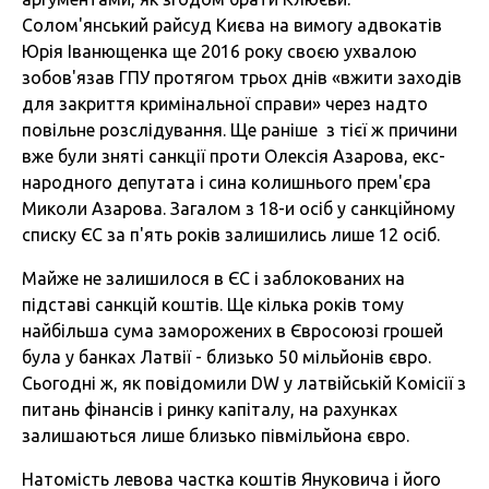
Солом'янський райсуд Києва на вимогу адвокатів
Юрія Іванющенка ще 2016 року своєю ухвалою
зобов'язав ГПУ протягом трьох днів «вжити заходів
для закриття кримінальної справи» через надто
повільне розслідування. Ще раніше з тієї ж причини
вже були зняті санкції проти Олексія Азарова, екс-
народного депутата і сина колишнього прем'єра
Миколи Азарова. Загалом з 18-и осіб у санкційному
списку ЄС за п'ять років залишились лише 12 осіб.
Майже не залишилося в ЄС і заблокованих на
підставі санкцій коштів. Ще кілька років тому
найбільша сума заморожених в Євросоюзі грошей
була у банках Латвії - близько 50 мільйонів євро.
Сьогодні ж, як повідомили DW у латвійській Комісії з
питань фінансів і ринку капіталу, на рахунках
залишаються лише близько півмільйона євро.
Натомість левова частка коштів Януковича і його