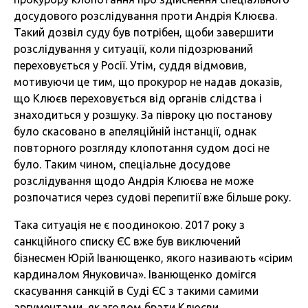
досудового розслідування проти Андрія Клюєва.
Такий дозвіл суду був потрібен, щоби завершити
розслідування у ситуації, коли підозрюваний
переховується у Росії. Утім, суддя відмовив,
мотивуючи це тим, що прокурор не надав доказів,
що Клюєв переховується від органів слідства і
знаходиться у розшуку. За півроку цю постанову
було скасовано в апеляційній інстанції, однак
повторного розгляду клопотання судом досі не
було. Таким чином, спеціальне досудове
розслідування щодо Андрія Клюєва не може
розпочатися через судові перепитії вже більше року.
Така ситуація не є поодинокою. 2017 року з
санкційного списку ЄС вже був виключений
бізнесмен Юрій Іванющенко, якого називають «сірим
кардиналом Януковича». Іванющенко домігся
скасування санкцій в Суді ЄС з такими самими
аргументами, як згодом брати Клюєви.