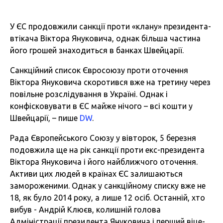
У ЄС продовжили санкції проти «клану» президента-
втікача Віктора Януковича, однак більша частина
його грошей знаходиться в банках Швейцарії.
Санкційний список Євросоюзу проти оточення
Віктора Януковича скоротився вже на третину через
повільне розслідування в Україні. Однак і
конфісковувати в ЄС майже нічого – всі кошти у
Швейцарії, – пише
DW
.
Рада Європейського Союзу у вівторок, 5 березня
подовжила ще на рік санкції проти екс-президента
Віктора Януковича і його найближчого оточення.
Активи цих людей в країнах ЄС залишаються
замороженими. Однак у санкційному списку вже не
18, як було 2014 року, а лише 12 осіб. Останній, хто
вибув - Андрій Клюєв, колишній голова
Адміністрації президента Януковича і перший віце-