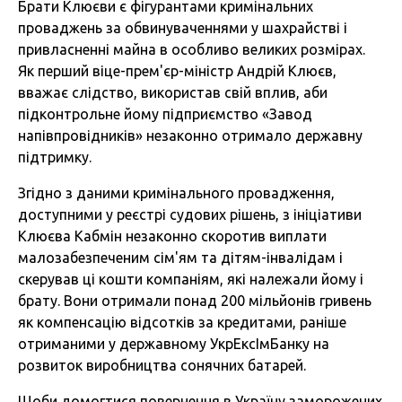
Брати Клюєви є фігурантами кримінальних
проваджень за обвинуваченнями у шахрайстві і
привласненні майна в особливо великих розмірах.
Як перший віце-прем'єр-міністр Андрій Клюєв,
вважає слідство, використав свій вплив, аби
підконтрольне йому підприємство «Завод
напівпровідників» незаконно отримало державну
підтримку.
Згідно з даними кримінального провадження,
доступними у реєстрі судових рішень, з ініціативи
Клюєва Кабмін незаконно скоротив виплати
малозабезпеченим сім'ям та дітям-інвалідам і
скерував ці кошти компаніям, які належали йому і
брату. Вони отримали понад 200 мільйонів гривень
як компенсацію відсотків за кредитами, раніше
отриманими у державному УкрЕксІмБанку на
розвиток виробництва сонячних батарей.
Щоби домогтися повернення в Україну заморожених