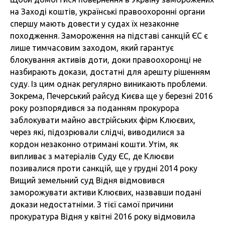
на Заході коштів, українські правоохоронні органи
спершу мають довести у судах їх незаконне
походження. Замороження на підставі санкцій ЄС є
лише тимчасовим заходом, який гарантує
блокування активів доти, доки правоохоронці не
назбирають докази, достатні для арешту рішенням
суду. Із цим однак регулярно виникають проблеми.
Зокрема, Печерський райсуд Києва ще у березні 2016
року розпорядився за поданням прокурора
заблокувати майно австрійських фірм Клюєвих,
через які, підозрювали слідчі, виводилися за
кордон незаконно отримані кошти. Утім, як
випливає з матеріалів Суду ЄС, де Клюєви
позивалися проти санкцій, ще у грудні 2014 року
Вищий земельний суд Відня відмовився
заморожувати активи Клюєвих, назвавши подані
докази недостатніми. З тієї самої причини
прокуратура Відня у квітні 2016 року відмовила