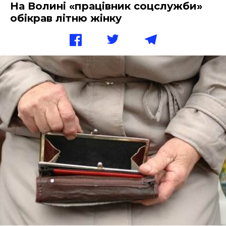
На Волині «працівник соцслужби»
обікрав літню жінку