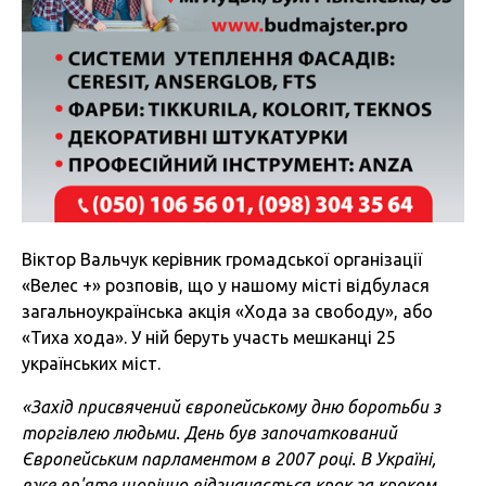
Віктор Вальчук керівник громадської організації
«Велес +» розповів, що у нашому місті відбулася
загальноукраїнська акція «Хода за свободу», або
«Тиха хода». У ній беруть участь мешканці 25
українських міст.
«Захід присвячений європейському дню боротьби з
торгівлею людьми. День був започаткований
Європейським парламентом в 2007 році. В Україні,
вже вп'яте щорічно відзначається крок за кроком