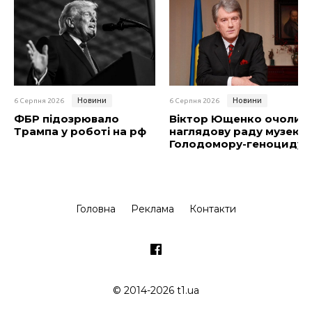
Новини
Новини
6 Серпня 2026
6 Серпня 2026
ФБР підозрювало
Віктор Ющенко очолив
Трампа у роботі на рф
наглядову раду музею
Голодомору-геноциду
Головна
Реклама
Контакти
© 2014-2026 t1.ua