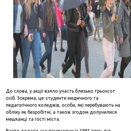
До слова, у акції взяло участь близько трьохсот
осіб. Зокрема, це: студенти медичного та
педагогічного коледжів, особи, які перебувають на
обліку як безробітні, а також згодом долучилися
мешканці та гості міста.
Варто додати, що починаючи із 1991 року, від