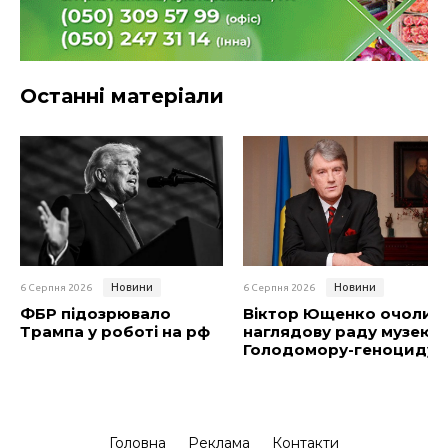
Останні матеріали
Новини
Новини
6 Серпня 2026
6 Серпня 2026
ФБР підозрювало
Віктор Ющенко очолив
Трампа у роботі на рф
наглядову раду музею
Голодомору-геноциду
Головна
Реклама
Контакти