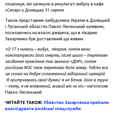
охоронця, які загинули в результаті вибуху в кафе
«Сепар» у Донецьку 31 серпня.
Також представник омбудсмена України в Донецькій
і Луганській областях Павло Лисянський запевняє,
посилаючись на власні джерела, що в лікарню
Захарченко був доставлений ще живим.
«О 17 з чимось – вибух, лікарня, потім вони
констатували його смерть, після цього – термінове
засідання правління так званого «ДНР», потім
російське МЗС теж терміново дало заяву. Тобто все
це схоже на добре спланований відіграний сценарій.
Я притримуюсь своєї думки: я не бачив його в труні
– тому, я не впевнений, живий він чи ні»
,– наголосив
Павло Лисянський.
ЧИТАЙТЕ ТАКОЖ:
Убивство Захарченка приїхали
розслідувати російські спецслужби