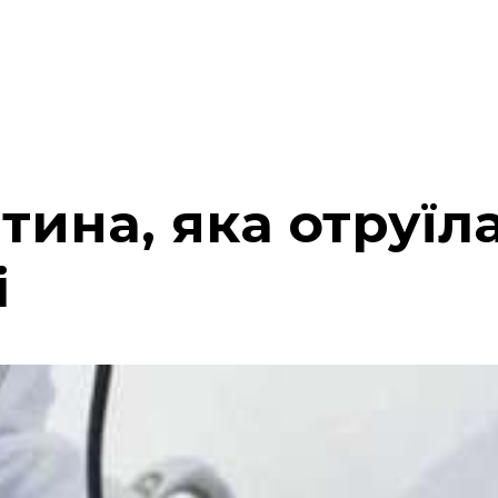
ина, яка отруїла
і