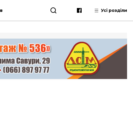
ів
Усі розділи