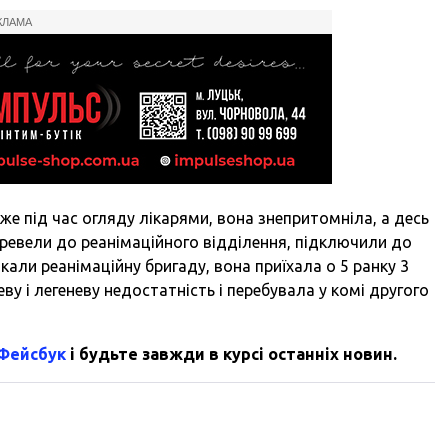
КЛАМА
уже під час огляду лікарями, вона знепритомніла, а десь
перевели до реанімаційного відділення, підключили до
кали реанімаційну бригаду, вона приїхала о 5 ранку 3
ву і легеневу недостатність і перебувала у комі другого
 Фейсбук
і будьте завжди в курсі останніх новин.