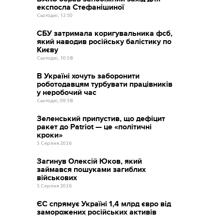
експосла Стефанішиної
Сьогодні, 12:50
СБУ затримала коригувальника фсб,
який наводив російську балістику по
Києву
Сьогодні, 10:58
В Україні хочуть заборонити
роботодавцям турбувати працівників
у неробочий час
Сьогодні, 09:58
Зеленський припустив, що дефіцит
ракет до Patriot — це «політичні
кроки»
5 Серпня 2026
Загинув Олексій Юков, який
займався пошуками загиблих
військових
5 Серпня 2026
ЄС спрямує Україні 1,4 млрд євро від
заморожених російських активів