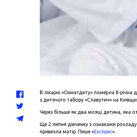
В лікарні «Охматдиту» померла 8-річна ді
з дитячого табору «Славутич» на Київщин
Через більше як два місяці дитина, яка о
Ще 2 липня дівчинку з ознаками розладу
привезла матір. Пише «
Експрес
».