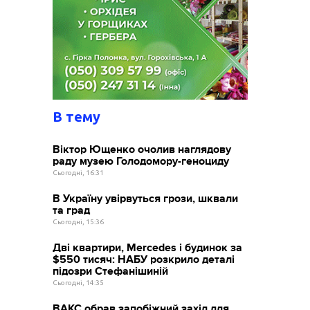
В тему
Віктор Ющенко очолив наглядову
раду музею Голодомору-геноциду
Сьогодні, 16:31
В Україну увірвуться грози, шквали
та град
Сьогодні, 15:36
Дві квартири, Mercedes і будинок за
$550 тисяч: НАБУ розкрило деталі
підозри Стефанішиній
Сьогодні, 14:35
ВАКС обрав запобіжний захід для