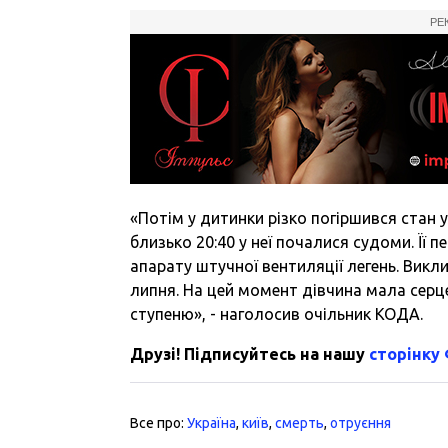
РЕ
«Потім у дитинки різко погіршився стан 
близько 20:40 у неї почалися судоми. Її 
апарату штучної вентиляції легень. Викли
липня. На цей момент дівчина мала серце
ступеню», - наголосив очільник КОДА.
Друзі! Підписуйтесь на нашу
сторінку
Все про:
Україна
,
київ
,
смерть
,
отруєння