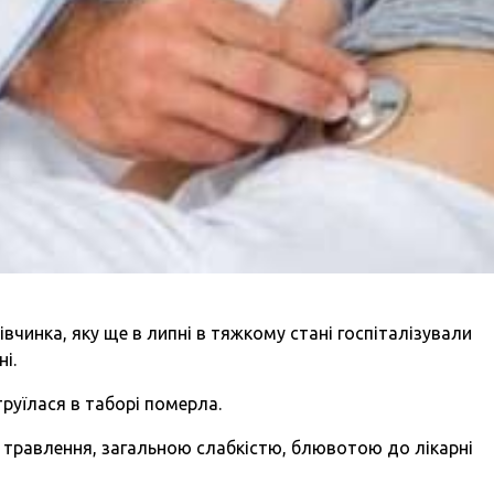
вчинка, яку ще в липні в тяжкому стані госпіталізували
і.
труїлася в таборі померла.
 травлення, загальною слабкістю, блювотою до лікарні