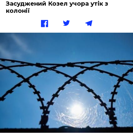
Засуджений Козел учора утік з
колонії