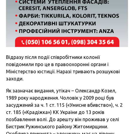
Відразу після події співробітники колонії
повідомили про це в правоохоронні органи і
Міністерство юстиції. Наразі тривають розшукові
заходи.
Як зазначає видання, утікач – Олександр Козел,
1989 року народження. Чоловік у 2009 році був
засуджений за ч. 1 ст. 115 («Умисне вбивство»), ч. 2
ст. 185 («Крадіжка») КК України до 13 років
позбавлення волі. До арешту він проживав у селі
Бистрик Ружинського району Житомирщини.
Особлива прикмета – злочинець має на лівому