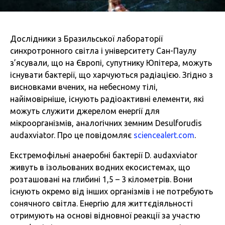
Дослідники з Бразильської лабораторії
синхротронного світла і університету Сан-Паулу
з’ясували, що на Європі, супутнику Юпітера, можуть
існувати бактерії, що харчуються радіацією. Згідно з
висновками вчених, на небесному тілі,
найімовірніше, існують радіоактивні елементи, які
можуть служити джерелом енергії для
мікроорганізмів, аналогічних земним Desulforudis
audaxviator. Про це повідомляє
sciencealert.com
.
Екстремофільні анаеробні бактерії D. audaxviator
живуть в ізольованих водних екосистемах, що
розташовані на глибині 1,5 – 3 кілометрів. Вони
існують окремо від інших організмів і не потребують
сонячного світла. Енергію для життєдіяльності
отримують на основі відновної реакції за участю