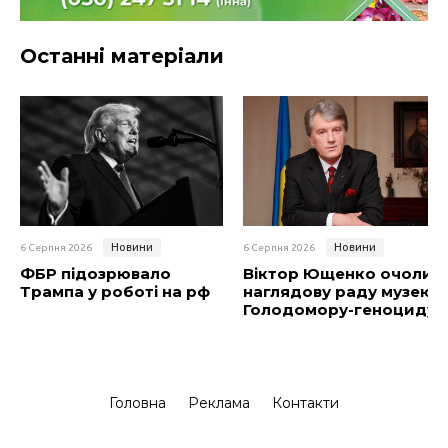
Останні матеріали
Новини
Новини
6 Серпня 2026
6 Серпня 2026
ФБР підозрювало
Віктор Ющенко очолив
Трампа у роботі на рф
наглядову раду музею
Голодомору-геноциду
Головна
Реклама
Контакти