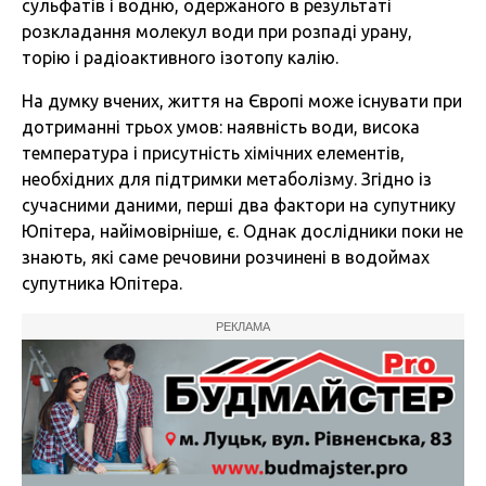
сульфатів і водню, одержаного в результаті
розкладання молекул води при розпаді урану,
торію і радіоактивного ізотопу калію.
На думку вчених, життя на Європі може існувати при
дотриманні трьох умов: наявність води, висока
температура і присутність хімічних елементів,
необхідних для підтримки метаболізму. Згідно із
сучасними даними, перші два фактори на супутнику
Юпітера, найімовірніше, є. Однак дослідники поки не
знають, які саме речовини розчинені в водоймах
супутника Юпітера.
РЕКЛАМА