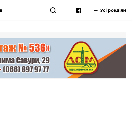
ів
Усі розділи