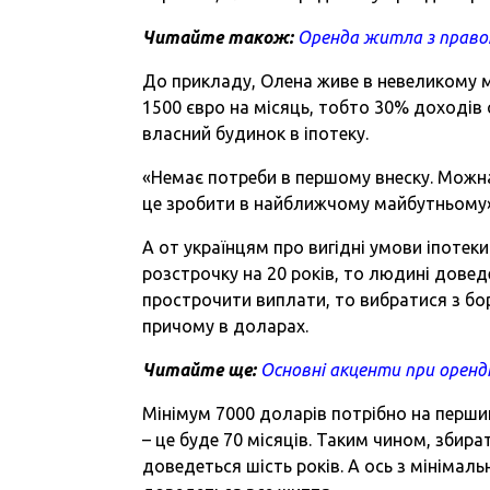
Читайте також:
Оренда житла з право
До прикладу, Олена живе в невеликому м
1500 євро на місяць, тобто 30% доходів 
власний будинок в іпотеку.
«Немає потреби в першому внеску. Можна 
це зробити в найближчому майбутньому»,
А от українцям про вигідні умови іпотек
розстрочку на 20 років, то людині довед
прострочити виплати, то вибратися з бо
причому в доларах.
Читайте ще:
Основні акценти при орен
Мінімум 7000 доларів потрібно на перши
– це буде 70 місяців. Таким чином, збира
доведеться шість років. А ось з мінімал