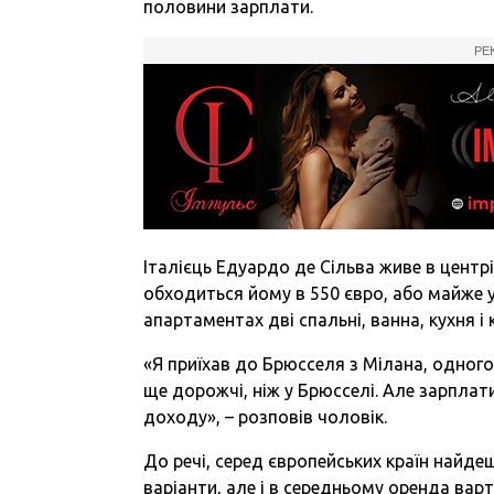
половини зарплати.
РЕ
Італієць Едуардо де Сільва живе в центр
обходиться йому в 550 євро, або майже у
апартаментах дві спальні, ванна, кухня і
«Я приїхав до Брюсселя з Мілана, одного
ще дорожчі, ніж у Брюсселі. Але зарплат
доходу», – розповів чоловік.
До речі, серед європейських країн найде
варіанти, але і в середньому оренда вар