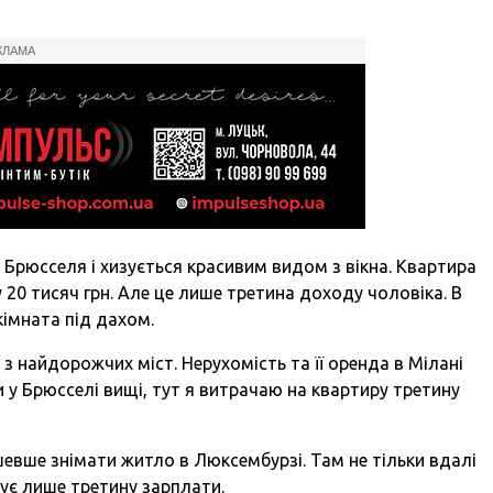
КЛАМА
і Брюсселя і хизується красивим видом з вікна. Квартира
 20 тисяч грн. Але це лише третина доходу чоловіка. В
 кімната під дахом.
 з найдорожчих міст. Нерухомість та її оренда в Мілані
и у Брюсселі вищі, тут я витрачаю на квартиру третину
шевше знімати житло в Люксембурзі. Там не тільки вдалі
тує лише третину зарплати.