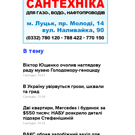
В тему
Віктор Ющенко очолив наглядову
раду музею Голодомору-геноциду
Сьогодні, 16:31
В Україну увірвуться грози, шквали
та град
Сьогодні, 15:36
Дві квартири, Mercedes і будинок за
$550 тисяч: НАБУ розкрило деталі
підозри Стефанішиній
Сьогодні, 14:35
ВАКС обрав запобіжний захід для