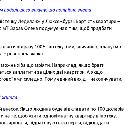
м подальшого викупу: що потрібно знати
істечку Леделанж у Люксембурзі. Вартість квартири –
сім’ї. Зараз Олена подумує над тим, щоб придбати
взяти відразу 100% іпотеку, і ми, звичайно, плануємо
 – розповіла жінка.
и можна хіба що мріяти. Наприклад, якщо брати
еться заплатити за цілих дві квартири. А якщо
ргової ями складно. Тому єдиний вихід – накопичувати,
ді житла
й внесок. Якщо людина буде відкладати по 100 доларів
ти на те, щоб узяти однокімнатну квартиру в іпотеку,
ьної зарплати, підраховують експерти, відкладати