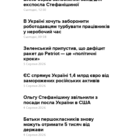
експосла Стефанішиної
Сьогодні, 12:50
В Україні хочуть заборонити
роботодавцям турбувати працівників
у неробочий час
Сьогодні, 09:58
Зеленський припустив, що дефіцит
ракет до Patriot — це «політичні
кроки»
5 Серпня 2026
ЄС спрямує Україні 1,4 млрд євро від
заморожених російських активів
5 Серпня 2026
Ольгу Стефанішину звільнили з
посади посла України в США
4 Серпня 2026
Батьки першокласників знову
можуть отримати 5 тисяч від
держави
4 Серпня 2026