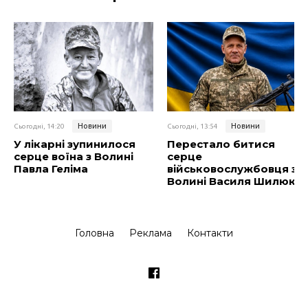
Новини
Новини
Сьогодні, 14:20
Сьогодні, 13:54
У лікарні зупинилося
Перестало битися
серце воїна з Волині
серце
Павла Геліма
військовослужбовця з
Волині Василя Шилюка
Головна
Реклама
Контакти