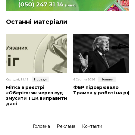
Останні матеріали
Поради
Новини
Сьогодні, 11:18
6 Серпня 2026
Мітка в реєстрі
ФБР підозрювало
«Оберіг»: як через суд
Трампа у роботі на рф
змусити ТЦК виправити
дані
Головна
Реклама
Контакти