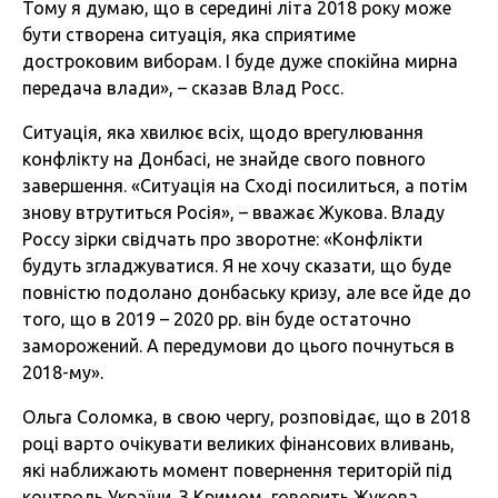
Тому я думаю, що в середині літа 2018 року може
бути створена ситуація, яка сприятиме
достроковим виборам. І буде дуже спокійна мирна
передача влади», – сказав Влад Росс.
Ситуація, яка хвилює всіх, щодо врегулювання
конфлікту на Донбасі, не знайде свого повного
завершення. «Ситуація на Сході посилиться, а потім
знову втрутиться Росія», – вважає Жукова. Владу
Россу зірки свідчать про зворотне: «Конфлікти
будуть згладжуватися. Я не хочу сказати, що буде
повністю подолано донбаську кризу, але все йде до
того, що в 2019 – 2020 рр. він буде остаточно
заморожений. А передумови до цього почнуться в
2018-му».
Ольга Соломка, в свою чергу, розповідає, що в 2018
році варто очікувати великих фінансових вливань,
які наближають момент повернення територій під
контроль України. З Кримом, говорить Жукова,