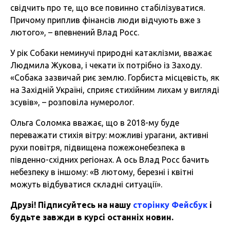
свідчить про те, що все повинно стабілізуватися.
Причому приплив фінансів люди відчують вже з
лютого», – впевнений Влад Росс.
У рік Собаки неминучі природні катаклізми, вважає
Людмила Жукова, і чекати їх потрібно із Заходу.
«Собака зазвичай риє землю. Горбиста місцевість, як
на Західній Україні, сприяє стихійним лихам у вигляді
зсувів», – розповіла нумеролог.
Ольга Соломка вважає, що в 2018-му буде
переважати стихія вітру: можливі урагани, активні
рухи повітря, підвищена пожежонебезпека в
південно-східних регіонах. А ось Влад Росс бачить
небезпеку в іншому: «В лютому, березні і квітні
можуть відбуватися складні ситуації».
Друзі! Підписуйтесь на нашу
сторінку Фейсбук
і
будьте завжди в курсі останніх новин.