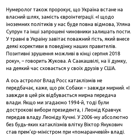
Нумеролог також пророкує, що Україна встане на
власний шлях, замість євроінтеграції. «І щодо
іноземних політиків у нас буде повна відмова, Уляна
Супрун та інші запрошені чиновники залишать пости.
У травні в Україну завітає поважний гість, який внесе
деякі корективи в поведінку наших правителів.
Позитивні зрушення можливі в кінці серпня 2018
року», – говорить Жукова. А Саакашвілі, на її думку,
на деякий час сховається у своїх друзів у США.
А ось астролог Влад Росс катаклізмів не
передбачає, каже, що рік Собаки – завжди мирний. «І
завжди в цей рік відбувається мирна передача
влади. Якщо ми згадаємо 1994-й, тоді були
дострокові вибори президента, і Леонід Кравчук
передав владу Леоніду Кучмі. У 2006-му абсолютно
без будь-яких катаклізмів влітку Віктор Янукович
став прем’єр-міністром при «помаранчевій» владі.