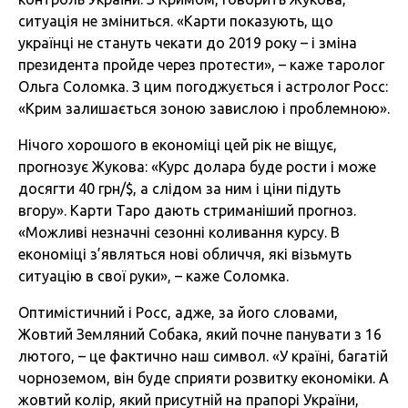
ситуація не зміниться. «Карти показують, що
українці не стануть чекати до 2019 року – і зміна
президента пройде через протести», – каже таролог
Ольга Соломка. З цим погоджується і астролог Росс:
«Крим залишається зоною завислою і проблемною».
Нічого хорошого в економіці цей рік не віщує,
прогнозує Жукова: «Курс долара буде рости і може
досягти 40 грн/$, а слідом за ним і ціни підуть
вгору». Карти Таро дають стриманіший прогноз.
«Можливі незначні сезонні коливання курсу. В
економіці з’являться нові обличчя, які візьмуть
ситуацію в свої руки», – каже Соломка.
Оптимістичний і Росс, адже, за його словами,
Жовтий Земляний Собака, який почне панувати з 16
лютого, – це фактично наш символ. «У країні, багатій
чорноземом, він буде сприяти розвитку економіки. А
жовтий колір, який присутній на прапорі України,