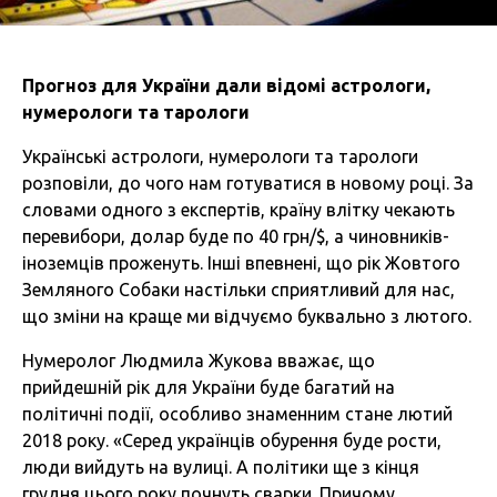
Прогноз для України дали відомі астрологи,
нумерологи та тарологи
Українські астрологи, нумерологи та тарологи
розповіли, до чого нам готуватися в новому році. За
словами одного з експертів, країну влітку чекають
перевибори, долар буде по 40 грн/$, а чиновників-
іноземців проженуть. Інші впевнені, що рік Жовтого
Земляного Собаки настільки сприятливий для нас,
що зміни на краще ми відчуємо буквально з лютого.
Нумеролог Людмила Жукова вважає, що
прийдешній рік для України буде багатий на
політичні події, особливо знаменним стане лютий
2018 року. «Серед українців обурення буде рости,
люди вийдуть на вулиці. А політики ще з кінця
грудня цього року почнуть сварки. Причому