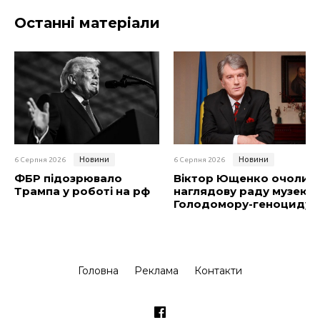
Останні матеріали
Новини
Новини
6 Серпня 2026
6 Серпня 2026
ФБР підозрювало
Віктор Ющенко очолив
Трампа у роботі на рф
наглядову раду музею
Голодомору-геноциду
Головна
Реклама
Контакти