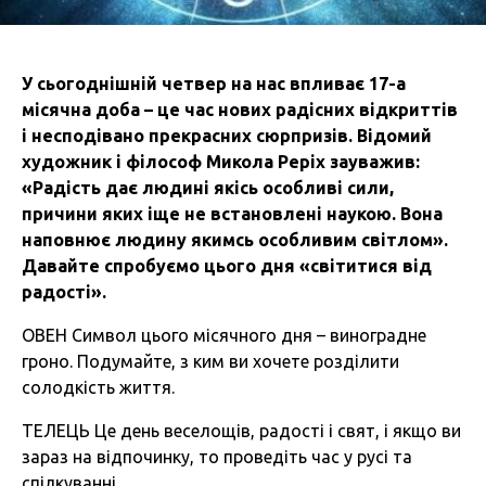
У сьогоднішній четвер на нас впливає 17-а
місячна доба – це час нових радісних відкриттів
і несподівано прекрасних сюрпризів. Відомий
художник і філософ Микола Реріх зауважив:
«Радість дає людині якісь особливі сили,
причини яких іще не встановлені наукою. Вона
наповнює людину якимсь особливим світлом».
Давайте спробуємо цього дня «світитися від
радості».
ОВЕН Символ цього місячного дня – виноградне
гроно. Подумайте, з ким ви хочете розділити
солодкість життя.
ТЕЛЕЦЬ Це день веселощів, радості і свят, і якщо ви
зараз на відпочинку, то проведіть час у русі та
спілкуванні.