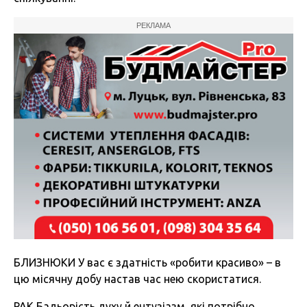
РЕКЛАМА
БЛИЗНЮКИ У вас є здатність «робити красиво» – в
цю місячну добу настав час нею скористатися.
РАК Бадьорість духу й ентузіазм, які потрібно