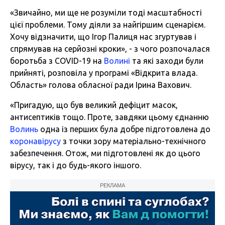
«Звичайно, ми ще не розуміли тоді масштабності
цієї проблеми. Тому діяли за найгіршим сценарієм.
Хочу відзначити, що Ігор Палиця нас згуртував і
спрямував на серйозні кроки», - з чого розпочалася
боротьба з COVID-19 на
Волині
та які заходи були
прийняті, розповіла у програмі «Відкрита влада.
Область» голова обласної ради Ірина Вахович.
«Пригадую, що був великий дефіцит масок,
антисептиків тощо. Проте, завдяки цьому єднанню
Волинь
одна із перших була добре підготовлена до
коронавірусу
з точки зору матеріально-технічного
забезпечення. Отож, ми підготовлені як до цього
вірусу, так і до будь-якого іншого.
РЕКЛАМА