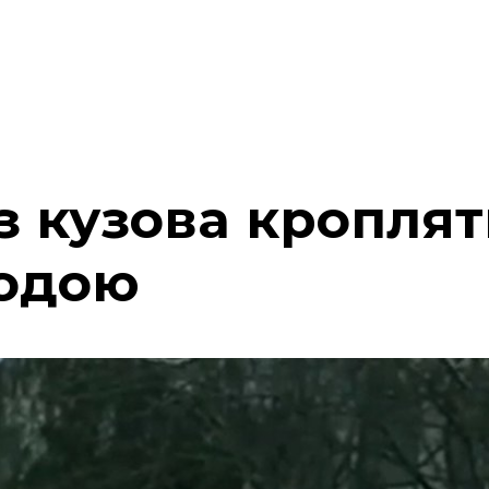
з кузова кроплят
водою