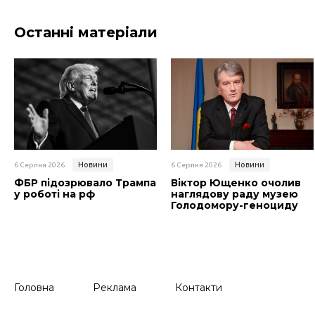
Останні матеріали
Новини
Новини
6 Серпня 2026
6 Серпня 2026
ФБР підозрювало Трампа
Віктор Ющенко очолив
у роботі на рф
наглядову раду музею
Голодомору-геноциду
Головна
Реклама
Контакти