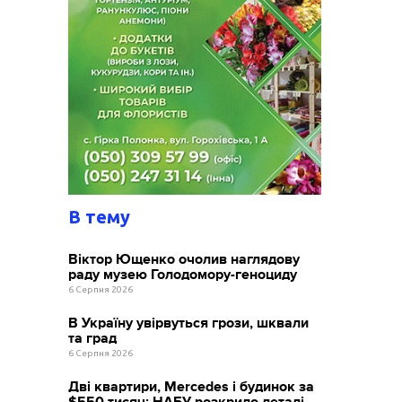
В тему
Віктор Ющенко очолив наглядову
раду музею Голодомору-геноциду
6 Серпня 2026
В Україну увірвуться грози, шквали
та град
6 Серпня 2026
Дві квартири, Mercedes і будинок за
$550 тисяч: НАБУ розкрило деталі