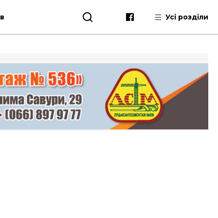
ів
Усі розділи