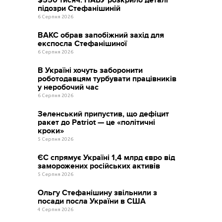
підозри Стефанішиній
6 Серпня 2026
ВАКС обрав запобіжний захід для
експосла Стефанішиної
6 Серпня 2026
В Україні хочуть заборонити
роботодавцям турбувати працівників
у неробочий час
6 Серпня 2026
Зеленський припустив, що дефіцит
ракет до Patriot — це «політичні
кроки»
5 Серпня 2026
ЄС спрямує Україні 1,4 млрд євро від
заморожених російських активів
5 Серпня 2026
Ольгу Стефанішину звільнили з
посади посла України в США
4 Серпня 2026