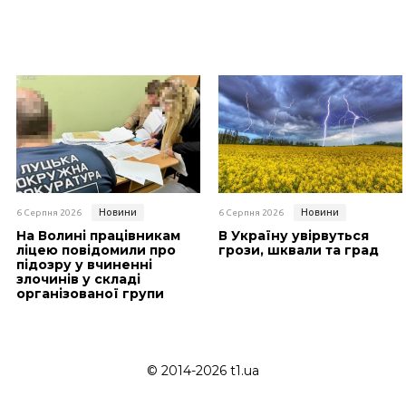
Новини
Новини
6 Серпня 2026
6 Серпня 2026
На Волині працівникам
В Україну увірвуться
ліцею повідомили про
грози, шквали та град
підозру у вчиненні
злочинів у складі
організованої групи
© 2014-2026 t1.ua