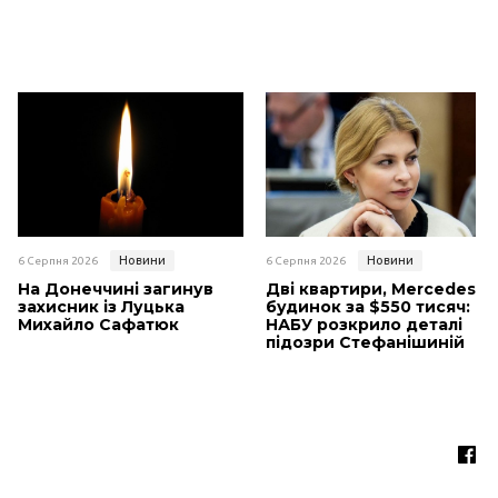
Новини
Новини
6 Серпня 2026
6 Серпня 2026
На Донеччині загинув
Дві квартири, Mercedes і
захисник із Луцька
будинок за $550 тисяч:
Михайло Сафатюк
НАБУ розкрило деталі
підозри Стефанішиній