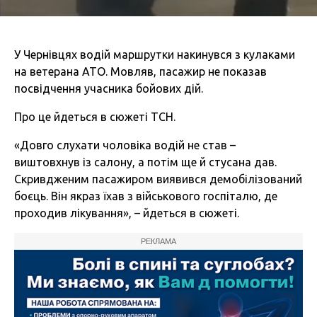
У Чернівцях водій маршрутки накинувся з кулаками
на ветерана АТО. Мовляв, пасажир не показав
посвідчення учасника бойових дій.
Про це йдеться в сюжеті ТСН.
«Довго слухати чоловіка водій не став –
виштовхнув із салону, а потім ще й стусана дав.
Скривдженим пасажиром виявився демобілізований
боєць. Він якраз їхав з військового госпіталю, де
проходив лікування», – йдеться в сюжеті.
РЕКЛАМА