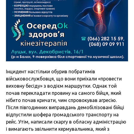
Інцидент настільки обурив побратимів
військовослужбовця, що вони приїхали «провести
виховну бесіду» з водієм маршрутки. Однак той
почав перекладати провину на самого бійця, який
нібито почав кричати, чим спровокував агресію.
Після півгодинних виправдань демобілізовані бійці
відпустили шофера громадського транспорту на
рейс. Утім, написали скаргу в обласну адміністрацію
і вимагають звільнити кермувальника, який з