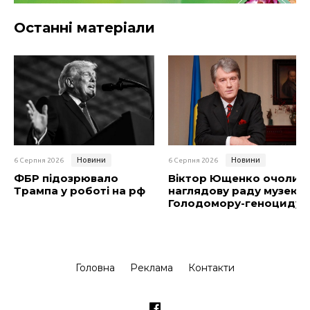
Останні матеріали
Новини
Новини
6 Серпня 2026
6 Серпня 2026
ФБР підозрювало
Віктор Ющенко очолив
Трампа у роботі на рф
наглядову раду музею
Голодомору-геноциду
Головна
Реклама
Контакти