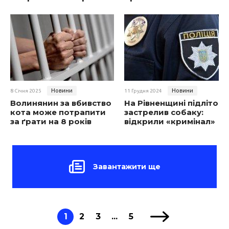
Новини
Новини
8 Січня 2025
11 Грудня 2024
Волинянин за вбивство
На Рівненщині підліток
кота може потрапити
застрелив собаку:
за ґрати на 8 років
відкрили «кримінал»
Завантажити ще
1
2
3
...
5