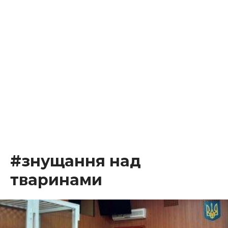
#знущання над
тваринами