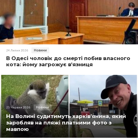
Новини
24 Липня 2026
В Одесі чоловік до смерті побив власного
кота: йому загрожує в'язниця
Новини
25 Червня 2026
На Волині судитимуть харків'янина, який
заробляв на пляжі платними фото з
мавпою