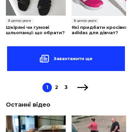
В центрі уваги
В центрі уваги
Шкіряні чи гумові
Які придбати кросівки
шльопанці: що обрати?
adidas для дівчат?
Завантажити ще
1
2
3
Останні відео