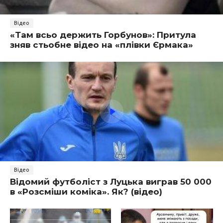
Відео
«Там всьо держить Горбунов»: Притула
зняв стьобне відео на «плівки Єрмака»
Відео
Відомий футболіст з Луцька виграв 50 000
в «Розсміши коміка». Як? (відео)