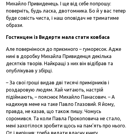
Михайло Привиденець. І ще від себе попрошу:
поверніть, будь ласка, двотомника. Бо й у вас тепер
буде совість чиста, і наш оповідач не триматиме
образи.
Гостинцем
із
Видерти
мала
стати
ковбаса
Але повернімося до приємного – гуморесок. Адже
нині в доробку Михайла Привиденця декілька
десятків творів. Найкращі з них він відібрав та
опублікував у збірці.
– За свої гроші видав дві тисячі примірників і
роздаровую людям. Хай читають, настрій
підіймають, – пояснює Михайло Панасович. – А
надихнув мене на таке Павло Глазовий. Я йому,
правда, не казав, що також пишу. Чомусь
соромився. Та коли Павла Прокоповича не стало,
мені захотілося зробити щось на пам’ять про нього.
От і вирішив: треба видати власну книгу.