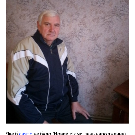
Яке б
свято
не було (Новий рік чи день народження),