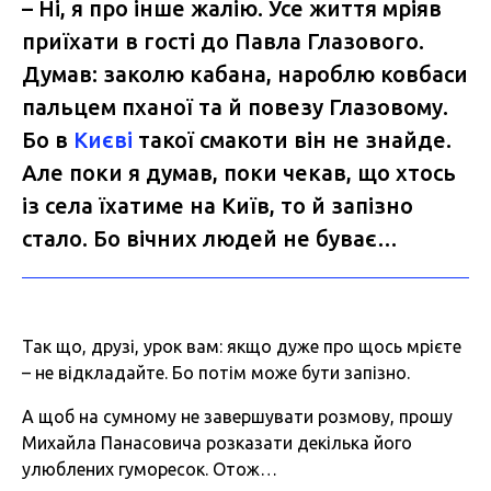
– Ні, я про інше жалію. Усе життя мріяв
приїхати в гості до Павла Глазового.
Думав: заколю кабана, нароблю ковбаси
пальцем пханої та й повезу Глазовому.
Бо в
Києві
такої смакоти він не знайде.
Але поки я думав, поки чекав, що хтось
із села їхатиме на Київ, то й запізно
стало. Бо вічних людей не буває…
Так що, друзі, урок вам: якщо дуже про щось мрієте
– не відкладайте. Бо потім може бути запізно.
А щоб на сумному не завершувати розмову, прошу
Михайла Панасовича розказати декілька його
улюблених гуморесок. Отож…