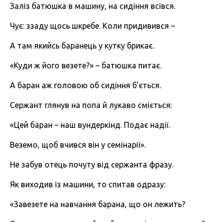
Заліз батюшка в машину, на сидіння всівся.
Чує: ззаду щось шкребе. Коли придивився –
А там якийсь баранець у кутку брикає.
«Куди ж його везете?» – батюшка питає.
А баран аж головою об сидіння б’ється.
Сержант глянув на попа й лукаво сміється:
«Цей баран – наш вундеркінд. Подає надії.
Веземо, щоб вчився він у семінарії».
Не забув отець почуту від сержанта фразу.
Як виходив із машини, то спитав одразу:
«Завезете на навчання барана, що он лежить?