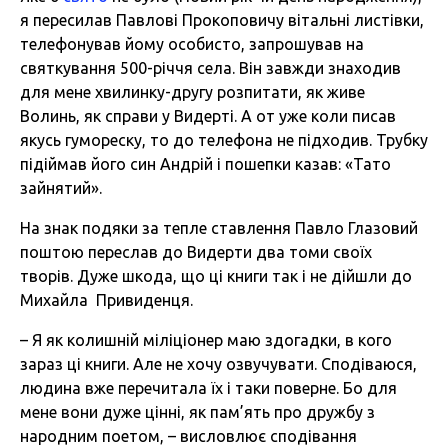
я пересилав Павлові Прокоповичу вітальні листівки,
телефонував йому особисто, запрошував на
святкування 500-річчя села. Він завжди знаходив
для мене хвилинку-другу розпитати, як живе
Волинь, як справи у Видерті. А от уже коли писав
якусь гумореску, то до телефона не підходив. Трубку
підіймав його син Андрій і пошепки казав: «Тато
зайнятий».
На знак подяки за тепле ставлення Павло Глазовий
поштою переслав до Видерти два томи своїх
творів. Дуже шкода, що ці книги так і не дійшли до
Михайла Привиденця.
– Я як колишній міліціонер маю здогадки, в кого
зараз ці книги. Але не хочу озвучувати. Сподіваюся,
людина вже перечитала їх і таки поверне. Бо для
мене вони дуже цінні, як пам’ять про дружбу з
народним поетом, – висловлює сподівання