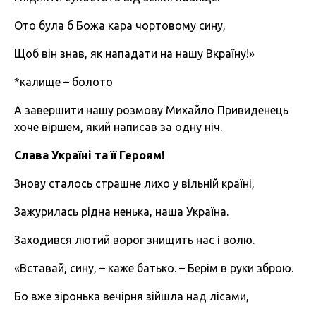
Ото була б Божа кара чортовому сину,
Щоб він знав, як нападати на нашу Вкраїну!»
*калище – болото
А завершити нашу розмову Михайло Привиденець
хоче віршем, який написав за одну ніч.
Слава
Україні
та
її
Героям
!
Знову сталось страшне лихо у вільній країні,
Зажурилась рідна ненька, наша Україна.
Заходився лютий ворог знищить нас і волю.
«Вставай, сину, – каже батько. – Берім в руки зброю.
Бо вже зіронька вечірня зійшла над лісами,