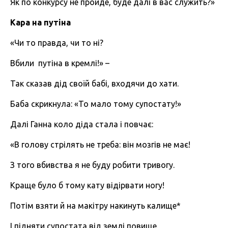
Як по конкурсу не пройде, буде далі в вас служить?»
Кара
на
путіна
«Чи то правда, чи то ні?
Вбили путіна в кремлі!» –
Так сказав дід своїй бабі, входячи до хати.
Баба скрикнула: «То мало тому супостату!»
Далі Ганна коло діда стала і повчає:
«В голову стрілять не треба: він мозгів не має!
З того вбивства я не буду робити тривогу.
Краще було б тому кату відірвати ногу!
Потім взяти й на макітру накинуть калище*
І підняти супостата від землі повище.