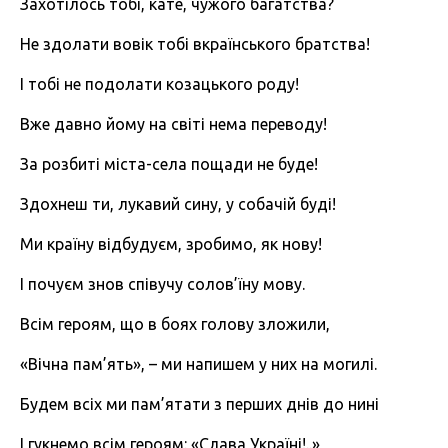
Захотілось тобі, кате, чужого багатства?
Не здолати вовік тобі вкраїнського братства!
І тобі не подолати козацького роду!
Вже давно йому на світі нема переводу!
За розбиті міста-села пощади не буде!
Здохнеш ти, лукавий сину, у собачій буді!
Ми країну відбудуєм, зробимо, як нову!
І почуєм знов співучу солов’їну мову.
Всім героям, що в боях голову зложили,
«Вічна пам’ять», – ми напишем у них на могилі.
Будем всіх ми пам’ятати з перших днів до нині
І гукнемо всім героям: «Слава Україні!..»