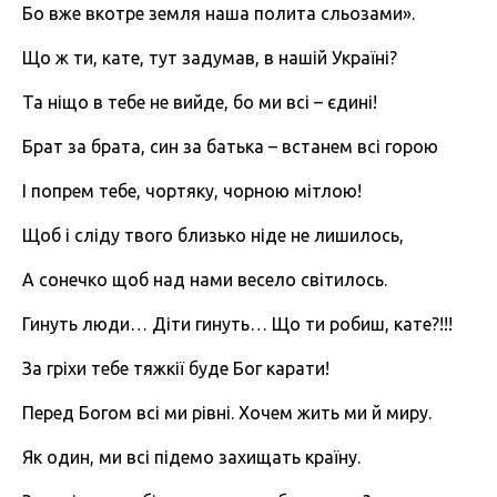
Бо вже вкотре земля наша полита сльозами».
Що ж ти, кате, тут задумав, в нашій Україні?
Та ніщо в тебе не вийде, бо ми всі – єдині!
Брат за брата, син за батька – встанем всі горою
І попрем тебе, чортяку, чорною мітлою!
Щоб і сліду твого близько ніде не лишилось,
А сонечко щоб над нами весело світилось.
Гинуть люди… Діти гинуть… Що ти робиш, кате?!!!
За гріхи тебе тяжкії буде Бог карати!
Перед Богом всі ми рівні. Хочем жить ми й миру.
Як один, ми всі підемо захищать країну.