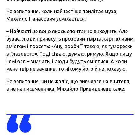
На запитання, коли найчастіше прилітає муза,
Михайло Панасович усміхається:
– Найчастіше воно якось спонтанно виходить. Але
буває, люди принесуть прозовий твір із жартівливим
змістом і просять: «Ану, зроби її такою, як гуморески
в Глазового». Тоді сідаю, думаю, римую. Якщо пишу
і сміюся – значить, і люди будуть сміятися. А коли
мене твір не зачепив, то нікому його й не показую.
На запитання, чи не жаліє, що вивчився на вчителя,
а не на письменника, Михайло Привиденець каже: