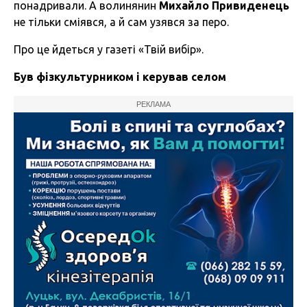
понадривали. А волинянин
Михайло Привиденець
не тільки сміявся, а й сам узявся за перо.
Про це йдеться у газеті «Твій вибір».
Був
фізкультурником
і
керував
селом
РЕКЛАМА