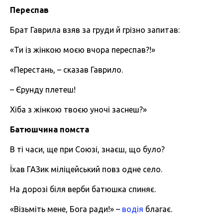
Переспав
Брат Гаврила взяв за груди й грізно запитав:
«Ти із жінкою моєю вчора переспав?!»
«Перестань, – сказав Гаврило.
– Єрунду плетеш!
Хіба з жінкою твоєю уночі заснеш?»
Батюшчина
помста
В ті часи, ще при Союзі, знаєш, що було?
Їхав ГАЗик міліцейський повз одне село.
На дорозі біля верби батюшка спиняє.
«Візьміть мене, Бога ради!» –
водія
благає.