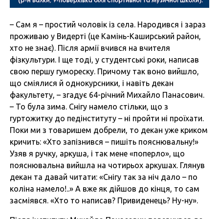
– Сам я – простий чоловік із села. Народився і зараз
проживаю у Видерті (це Камінь-Каширський район,
хто не знає). Після армії вчився на вчителя
фізкультури. І ще тоді, у студентські роки, написав
свою першу гумореску. Причому так воно вийшло,
що сміялися й однокурсники, і навіть декан
факультету, – згадує 64-річний Михайло Панасович.
– То була зима. Снігу намело стільки, що з
гуртожитку до педінституту – ні пройти ні проїхати.
Поки ми з товаришем добрели, то декан уже криком
кричить: «Хто запізнився – пишіть пояснювальну!»
Узяв я ручку, аркуша, і так мене «поперло», що
пояснювальна вийшла на чотирьох аркушах. Глянув
декан та давай читати: «Снігу так за ніч дало – по
коліна намело!..» А вже як дійшов до кінця, то сам
засміявся. «Хто то написав? Привиденець? Ну-ну».