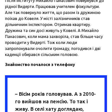
Після інституту Михайло Панасович повернувся до
рідної Видерти. Працював учителем фізкультури.
Але так повернуло життя, що разом із дружиною
поїхав до Ковеля. У місті залізничників став
дільничним інспектором. Отримав квартиру.
Дружина та син досі живуть у Ковелі. А Михайло
Панасович, коли мама захворіла, став більше часу
проводити у Видерті. Тож коли люди
запропонували очолити громаду, погодився і дві
каденції обирався сільським головою.
Знайомство почалося
з
телефону
– Вісім років головував. А з 2010-
го вийшов на пенсію. То так і
живу. В селі хату доглядаю,