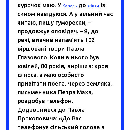
курочок маю. У
до
із
Ковель
жінки
сином навідуюся. А у вільний час
читаю, пишу гуморески, –
продовжує оповідач. – Я, до
речі, вивчив напам’ять 102
віршовані твори Павла
Глазового. Коли в нього був
ювілей, 80 років, вирішив: кров
із носа, а маю особисто
привітати поета. Через земляка,
письменника Петра Маха,
роздобув телефон.
Додзвонився до Павла
Прокоповича: «До Вас
телефонує сільський голова з