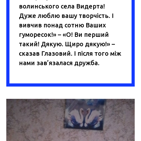
волинського села Видерта!
Дуже люблю вашу творчість. І
вивчив понад сотню Ваших
гуморесок!» – «О! Ви перший
такий! Дякую. Щиро дякую!» –
сказав Глазовий. І після того між
нами зав’язалася дружба.