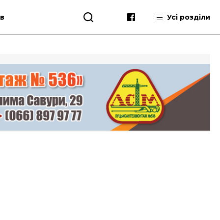
ів
Усі розділи