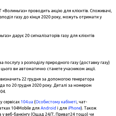
Т «Волиньгаз» проводить акцію для клієнтів. Споживачі,
зподіл газу до кінця 2020 року, можуть отримати у
газ» дарує 20 сигналізаторів газу для клієнтів
за послугу з розподілу природного газу (доставку газу)
я цього ви автоматично станете учасником акції.
визначить 22 грудня за допомогою генератора
ада по 20 грудня 2020 року. Деталі за номером
04.
у сервісах
104.ua
(
Особистому кабінеті
, чат-
атках 104Mobile для
Android
і для
iPhone
). Також
 у веб-банкінгу (Ощад 24/7, Приват24 тощо) чи