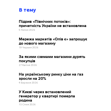
В тему
Підрив «Північних потоків»:
причетність України не встановлена
9 Липня 2026
Мережа маркетів «Олів є» запрошує
до нового магазину
19 Червня 2026
За якими схемами магазини дурять
покупців
27 Квітня 2026
На українському ринку ціни на газ
зросли на 20%
4 Березня 2026
У Києві через встановлений
генератор у квартирі померла
родина
15 Січня 2026