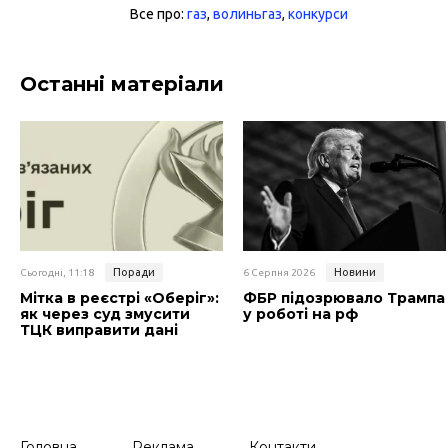
Все про:
газ
,
волиньгаз
,
конкурси
Останні матеріали
Поради
Новини
Сьогодні, 11:18
6 Серпня 2026
Мітка в реєстрі «Оберіг»:
ФБР підозрювало Трампа
як через суд змусити
у роботі на рф
ТЦК виправити дані
Головна
Реклама
Контакти