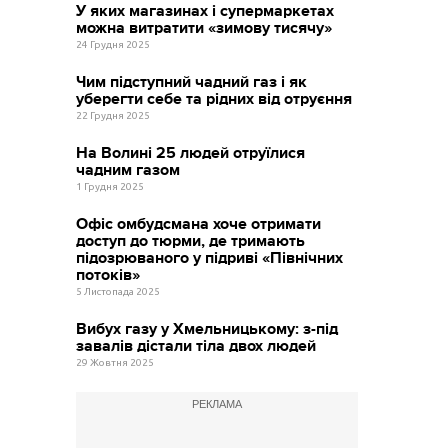
У яких магазинах і супермаркетах
можна витратити «зимову тисячу»
24 Грудня 2025
Чим підступний чадний газ і як
уберегти себе та рідних від отруєння
22 Грудня 2025
На Волині 25 людей отруїлися
чадним газом
1 Грудня 2025
Офіс омбудсмана хоче отримати
доступ до тюрми, де тримають
підозрюваного у підриві «Північних
потоків»
5 Листопада 2025
Вибух газу у Хмельницькому: з-під
завалів дістали тіла двох людей
29 Жовтня 2025
РЕКЛАМА