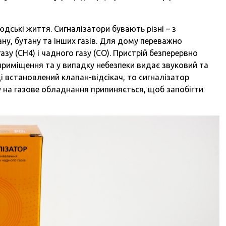
юдські життя. Сигналізатори бувають різні – з
ну, бутану та інших газів. Для дому переважно
у (СН4) і чадного газу (СО). Пристрій безперервно
приміщення та у випадку небезпеки видає звуковий та
і встановлений клапан-відсікач, то сигналізатор
у на газове обладнання припиняється, щоб запобігти