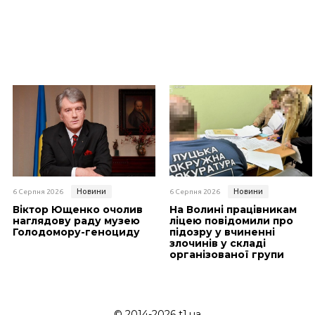
Новини
Новини
6 Серпня 2026
6 Серпня 2026
Віктор Ющенко очолив
На Волині працівникам
наглядову раду музею
ліцею повідомили про
Голодомору-геноциду
підозру у вчиненні
злочинів у складі
організованої групи
© 2014-2026 t1.ua