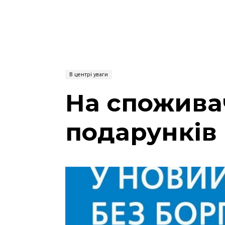
В центрі уваги
На споживач
подарунків