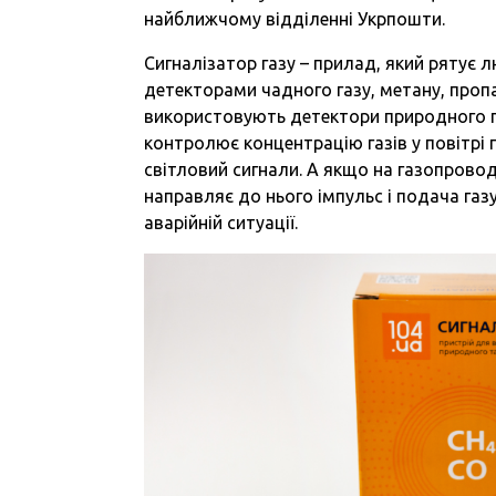
найближчому відділенні Укрпошти.
Сигналізатор газу – прилад, який рятує л
детекторами чадного газу, метану, пропа
використовують детектори природного газ
контролює концентрацію газів у повітрі 
світловий сигнали. А якщо на газопровод
направляє до нього імпульс і подача газ
аварійній ситуації.