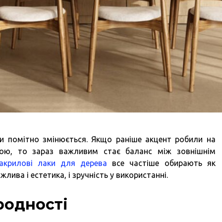
ни помітно змінюється. Якщо раніше акцент робили на
ною, то зараз важливим стає баланс між зовнішнім
крилові лаки для дерева
все частіше обирають як
жлива і естетика, і зручність у використанні.
родності