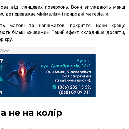
мова від глянцевих поверхонь. Вони виглядають менш
х, де переважає мінімалізм і природні матеріали.
ють матові та напівматові покриття. Вони краще
ають більш «живими». Такий ефект складніше досягти,
р’єру.
КЛАМА
а не на колір