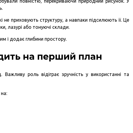
рбували повністю, перекриваючи природний рисунок. У
ь.
і не приховують структуру, а навпаки підсилюють її. Це
ки, лазурі або тонуючі склади.
ним і додає глибини простору.
дить на перший план
. Важливу роль відіграє зручність у використанні та
 на: