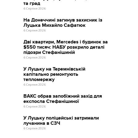
та град
6 Серпня 2026
На Донеччині загинув захисник із
Луцька Михайло Сафатюк
6 Серпня 2026
Дві квартири, Mercedes і будинок за
$550 тисяч: НАБУ розкрило деталі
підозри Стефанішиній
6 Серпня 2026
У Луцьку на Теремнівській
капітально ремонтують
тепломережу
6 Серпня 2026
ВАКС обрав запобіжний захід для
експосла Стефанішиної
6 Серпня 2026
У Луцьку поліцейські затримали
лучанина в СЗЧ
6 Серпня 2026