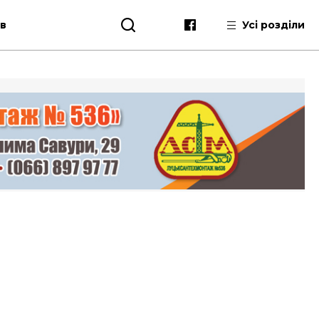
ів
Усі розділи