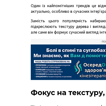
Один із найпомітніших трендів це від
актуально, особливо в сучасних інтер’єра
Замість цього популярність набира
підкреслюють текстуру дерева і вигляд
але саме він формує сучасний вигляд інте
РЕ
Фокус на текстуру, 