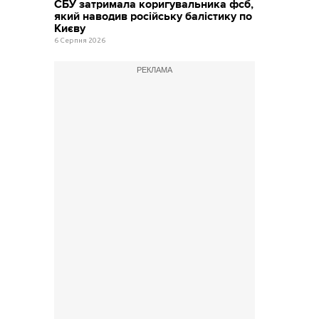
СБУ затримала коригувальника фсб,
який наводив російську балістику по
Києву
6 Серпня 2026
РЕКЛАМА