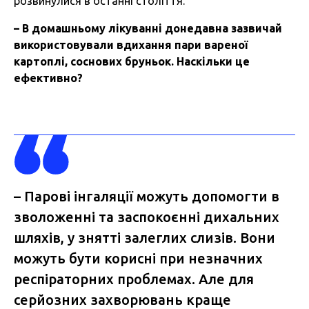
розвинулися в останні століття.
–
В
домашньому
лікуванні
донедавна
зазвичай
використовували
вдихання
пари
вареної
картоплі
,
соснових
бруньок
.
Наскільки
це
ефективно
?
– Парові інгаляції можуть допомогти в
зволоженні та заспокоєнні дихальних
шляхів, у знятті залеглих слизів. Вони
можуть бути корисні при незначних
респіраторних проблемах. Але для
серйозних захворювань краще