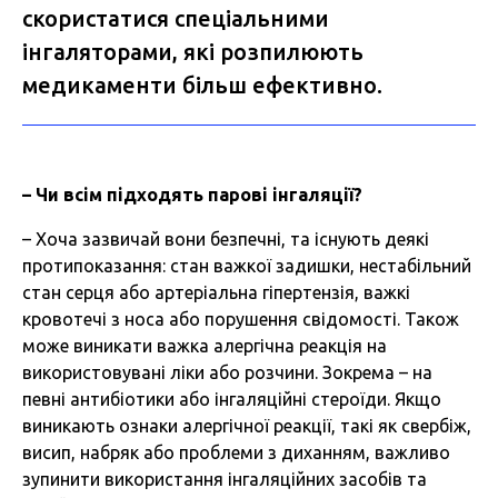
скористатися спеціальними
інгаляторами, які розпилюють
медикаменти більш ефективно.
–
Чи
всім
підходять
парові
інгаляції
?
– Хоча зазвичай вони безпечні, та існують деякі
протипоказання: стан важкої задишки, нестабільний
стан серця або артеріальна гіпертензія, важкі
кровотечі з носа або порушення свідомості. Також
може виникати важка алергічна реакція на
використовувані ліки або розчини. Зокрема – на
певні антибіотики або інгаляційні стероїди. Якщо
виникають ознаки алергічної реакції, такі як свербіж,
висип, набряк або проблеми з диханням, важливо
зупинити використання інгаляційних засобів та