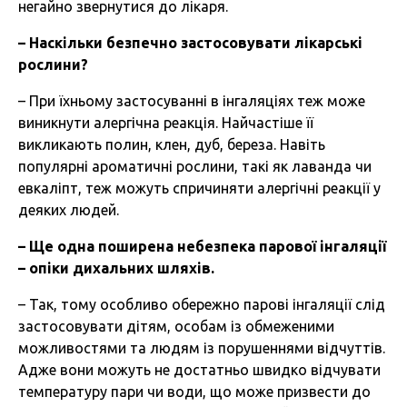
негайно звернутися до лікаря.
–
Наскільки
безпечно
застосовувати
лікарські
рослини
?
– При їхньому застосуванні в інгаляціях теж може
виникнути алергічна реакція. Найчастіше її
викликають полин, клен, дуб, береза. Навіть
популярні ароматичні рослини, такі як лаванда чи
евкаліпт, теж можуть спричиняти алергічні реакції у
деяких людей.
–
Ще
одна
поширена
небезпека
парової
інгаляції
–
опіки
дихальних
шляхів
.
– Так, тому особливо обережно парові інгаляції слід
застосовувати дітям, особам із обмеженими
можливостями та людям із порушеннями відчуттів.
Адже вони можуть не достатньо швидко відчувати
температуру пари чи води, що може призвести до