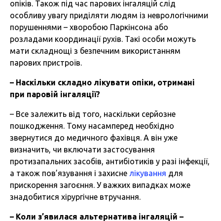
опіків. Також під час парових інгаляцій слід
особливу увагу приділяти людям із неврологічними
порушеннями – хворобою Паркінсона або
розладами координації рухів. Такі особи можуть
мати складнощі з безпечним використанням
парових пристроїв.
–
Наскільки
складно
лікувати
опіки
,
отримані
при
паровій
інгаляції
?
– Все залежить від того, наскільки серйозне
пошкодження. Тому насамперед необхідно
звернутися до медичного фахівця. А він уже
визначить, чи включати застосування
протизапальних засобів, антибіотиків у разі інфекції,
а також пов’язування і захисне
лікування
для
прискорення загоєння. У важких випадках може
знадобитися хірургічне втручання.
–
Коли
з’явилася
альтернатива
інгаляцій
–