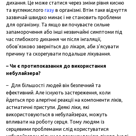
дихання. Це може статися через зміни рівня кисню
та вуглекислого
газу
в організмі. Втім таке відчуття
зазвичай швидко минає і не становить проблеми
для організму. Та якщо ви почуваєте сильне
запаморочення або інші незвичайні симптоми під
час глибокого дихання чи після інгаляції,
обов’язково зверніться до лікаря, аби з’ясувати
причину та скорегувати подальше лікування.
–
Чи
є
протипоказання
до
використання
небулайзера
?
– Для більшості людей він безпечний та
ефективний. Але існують застереження, коли
йдеться про алергічні реакції на компоненти ліків,
астматичні приступи. Деякі ліки, які
використовуються в небулайзерах, можуть
впливати на роботу серця. Тому людям із
серцевими проблемами слід користуватися