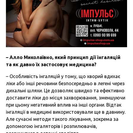
–
Алло
Миколаївно
,
який
принцип
дії
інгаляцій
та
як
давно
їх
застосовує
медицина
?
– Особливість інгаляцій у тому, що хворий вдихає
ліки або інші речовини безпосередньо в легені через
дихальні шляхи. Це дозволяє швидко та ефективно
доставити ліки до місця захворювання, зменшуючи
при цьому негативний вплив на інші органи. Відтак
інгаляції в медицині використовували ще в давнину.
Але сучасні методи такого лікування, зокрема за
допомогою інгаляторів і розпилювачів,