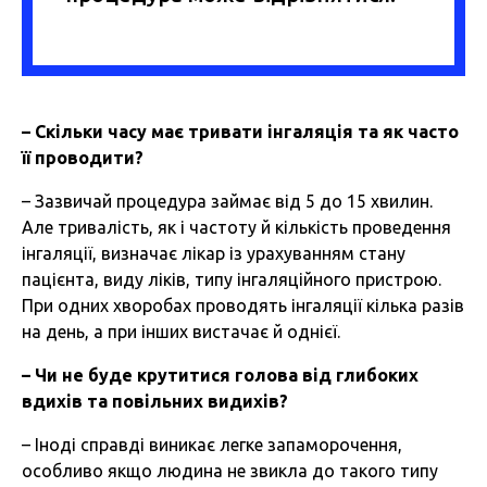
–
Скільки
часу
має
тривати
інгаляція
та
як
часто
її
проводити
?
– Зазвичай процедура займає від 5 до 15 хвилин.
Але тривалість, як і частоту й кількість проведення
інгаляції, визначає лікар із урахуванням стану
пацієнта, виду ліків, типу інгаляційного пристрою.
При одних хворобах проводять інгаляції кілька разів
на день, а при інших вистачає й однієї.
–
Чи
не
буде
крутитися
голова
від
глибоких
вдихів
та
повільних
видихів
?
– Іноді справді виникає легке запаморочення,
особливо якщо людина не звикла до такого типу