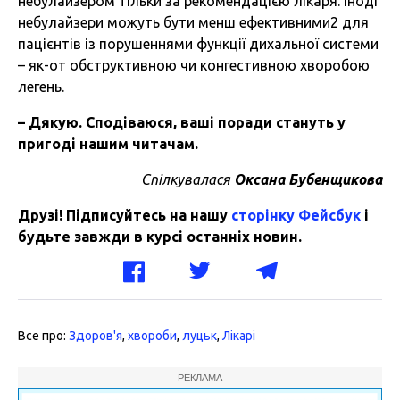
небулайзером тільки за рекомендацією лікаря. Іноді
небулайзери можуть бути менш ефективними2 для
пацієнтів із порушеннями функції дихальної системи
– як-от обструктивною чи конгестивною хворобою
легень.
–
Дякую
.
Сподіваюся
,
ваші
поради
стануть
у
пригоді
нашим
читачам
.
Спілкувалася
Оксана
Бубенщикова
Друзі! Підписуйтесь на нашу
сторінку Фейсбук
і
будьте завжди в курсі останніх новин.
Все про:
Здоров'я
,
хвороби
,
луцьк
,
Лікарі
РЕКЛАМА