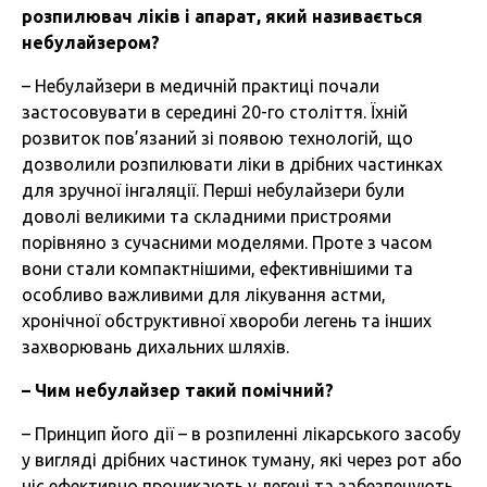
розпилювач
ліків
і
апарат
,
який
називається
небулайзером
?
– Небулайзери в медичній практиці почали
застосовувати в середині 20-го століття. Їхній
розвиток пов’язаний зі появою технологій, що
дозволили розпилювати ліки в дрібних частинках
для зручної інгаляції. Перші небулайзери були
доволі великими та складними пристроями
порівняно з сучасними моделями. Проте з часом
вони стали компактнішими, ефективнішими та
особливо важливими для лікування астми,
хронічної обструктивної хвороби легень та інших
захворювань дихальних шляхів.
–
Чим
небулайзер
такий
помічний
?
– Принцип його дії – в розпиленні лікарського засобу
у вигляді дрібних частинок туману, які через рот або
ніс ефективно проникають у легені та забезпечують