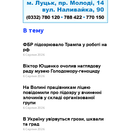
В тему
ФБР підозрювало Трампа у роботі на
рф
6 Серпня 2026
Віктор Ющенко очолив наглядову
раду музею Голодомору-геноциду
6 Серпня 2026
На Волині працівникам ліцею
повідомили про підозру у вчиненні
злочинів у складі організованої
групи
6 Серпня 2026
В Україну увірвуться грози, шквали
та град
6 Серпня 2026