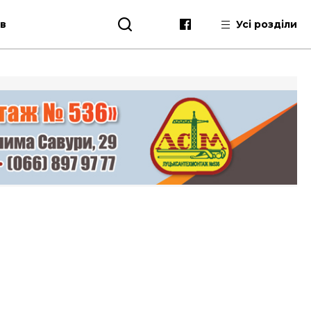
ів
Усі розділи