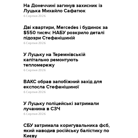
На Донеччині загинув захисник із
Луцька Михайло Сафатюк
6 Серпня 2026
Дві квартири, Mercedes і будинок за
$550 тисяч: НАБУ розкрило деталі
підозри Стефанішиній
6 Серпня 2026
У Луцьку на Теремнівській
капітально ремонтують
тепломережу
6 Серпня 2026
ВАКС обрав запобіжний захід для
експосла Стефанішиної
6 Серпня 2026
У Луцьку поліцейські затримали
лучанина в СЗЧ
6 Серпня 2026
СБУ затримала коригувальника фсб,
який наводив російську балістику по
Києву