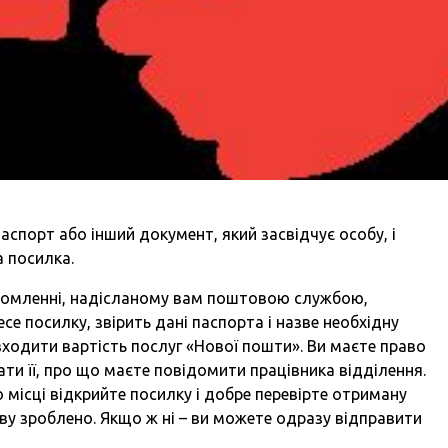
аспорт або інший документ, який засвідчує особу, і
а посилка.
домленні, надісланому вам поштовою службою,
есе посилку, звірить дані паспорта і назве необхідну
 входити вартість послуг «Нової пошти». Ви маєте право
ати її, про що маєте повідомити працівника відділення.
 місці відкрийте посилку і добре перевірте отриману
ву зроблено. Якщо ж ні – ви можете одразу відправити