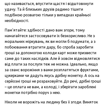
що називається, впустити щастя і відштовхнути
удачу. Та й близьких друзів радимо тішити
подібною розвагою тільки у випадках крайньої
необхідності.
Пам’ятайте: здібності дано вам згори, тому
намагайтеся застосовувати їх безкорисливо. Не з
моральних міркувань, як ви могли б подумати, а з
побоювання втратити дару, бо спроба заробити
гроші за допомогою колоди карт може призвести
саме до таких наслідків. Але й зовсім відмовлятися
від плати за послуги теж не можна. Ідеально, якщо
за сеанс ворожіння з вами розплатяться фруктами,
цукерками чи дадуть якусь дрібну монетку. А ось на
серйозні гроші не розраховуйте. До речі, дрібні гроші
– це оплата не вам, а колоді, і зберігати зароблені
монетки потрібно поруч з нею.
Ніколи не ворожіть на людину без її згоди. Виняток