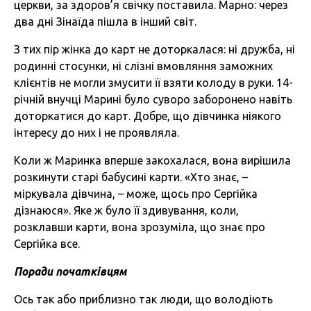
церкви, за здоров’я свічку поставила. Марно: через
два дні Зінаїда пішла в інший світ.
З тих пір жінка до карт не доторкалася: ні дружба, ні
родинні стосунки, ні слізні вмовляння заможних
клієнтів не могли змусити її взяти колоду в руки. 14-
річній внучці Марині було суворо заборонено навіть
доторкатися до карт. Добре, що дівчинка ніякого
інтересу до них і не проявляла.
Коли ж Маринка вперше закохалася, вона вирішила
розкинути старі бабусині карти. «Хто знає, –
міркувала дівчина, – може, щось про Сергійка
дізнаюся». Яке ж було її здивування, коли,
розклавши карти, вона зрозуміла, що знає про
Сергійка все.
Поради початківцям
Ось так або приблизно так люди, що володіють