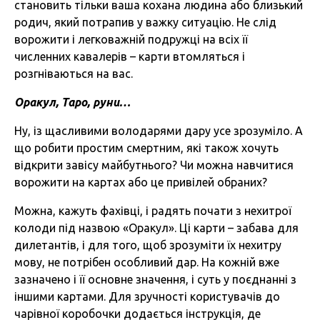
становить тільки ваша кохана людина або близький
родич, який потрапив у важку ситуацію. Не слід
ворожити і легковажній подружці на всіх її
численних кавалерів – карти втомляться і
розгніваються на вас.
Оракул, Таро, руни…
Ну, із щасливими володарями дару усе зрозуміло. А
що робити простим смертним, які також хочуть
відкрити завісу майбутнього? Чи можна навчитися
ворожити на картах або це привілей обраних?
Можна, кажуть фахівці, і радять почати з нехитрої
колоди під назвою «Оракул». Ці карти – забава для
дилетантів, і для того, щоб зрозуміти їх нехитру
мову, не потрібен особливий дар. На кожній вже
зазначено і її основне значення, і суть у поєднанні з
іншими картами. Для зручності користувачів до
чарівної коробочки додається інструкція, де