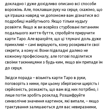
докладно і дуже дохідливо описано всі способи
ворожінь. Але, поклавши руку на серце, скажімо, що
ця іграшка навряд чи допоможе вам дізнатися всі
подробиці майбутнього. Якщо тільки нудьгу
розвіяти. Якщо ж ви всерйоз стурбовані питанням
подальшого життя-буття, спробуйте приручити
карти Таро. Але врахуйте, що ці тлумачі доль дуже
примхливі – самі вирішують, кому розкривати свої
секрети, а кому ні. Вони підвладні далеко не
кожному професіоналу, але готові поділитися
своїми таємницями з будь-ким, якщо він припаде їм
до серця.
Звідси порада – візьміть карти Таро в руки,
поговоріть з ними, при цьому зберігаючи щирість і
серйозність, розкажіть, що вам від них потрібно, і
лише потім зробіть розклад. Розшифруйте
символічне значення картинок, які випали, – якщо
трактування залишаються для вас невиразними,