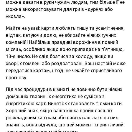
можна давати в руки чужим людям, тим більше її не
можна використовувати для гри в «дурня» або
«козла».
Майте на увазі: карти люблять тишу та усамітнення,
відтак, катуючи долю, не збирайте ніяких гучних
компаній! Найбільш правдиві ворожіння в повний
місяць, особливо якщо воно припадає на п’ятницю,
13-е число. Не слід братися за колоду, якщо ви
хворі, стомлені або роздратовані. Ваш настрій може
передатися картам, і тоді не чекайте сприятливого
прогнозу.
Під час процедури в кімнаті не повинно бути ніяких
домашніх тварин. Їх енергетика не сумісна з
енергетикою карт. Виняток становлять тільки коти.
Хороший знак, якщо ваша кішка пройшлася по
розкладеним карткам або навіть вляглася на них:
значить, вона відчула, що цей момент сприятливий
для передбачення майбутнього.