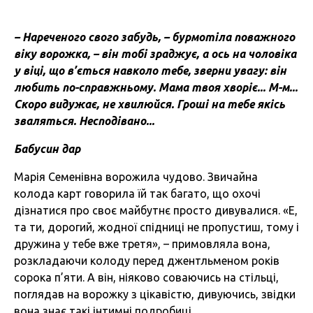
– Нареченого свого забудь, – бурмотіла поважного
віку ворожка, – він тобі зраджує, а ось на чоловіка
у віці, що в’ється навколо тебе, зверни увагу: він
любить по-справжньому. Мама твоя хворіє... М-м...
Скоро видужає, не хвилюйся. Гроші на тебе якісь
зваляться. Несподівано...
Бабусин дар
Марія Семенівна ворожила чудово. Звичайна
колода карт говорила їй так багато, що охочі
дізнатися про своє майбутнє просто дивувалися. «Е,
та ти, дорогий, жодної спідниці не пропустиш, тому і
дружина у тебе вже третя», – примовляла вона,
розкладаючи колоду перед джентльменом років
сорока п’яти. А він, ніяково соваючись на стільці,
поглядав на ворожку з цікавістю, дивуючись, звідки
вона знає такі інтимні подробиці.