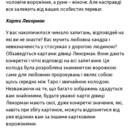
чоловіче ворожіння, а руни – жіноче. Але насправді
все залежить від ваших особистих переваг.
Карти Ленорман
У вас накопичилося чимало запитань, відповідей на
які ви не знаєте? Вас мучить любовна хандра і
невизначеність у стосунках з дорогою людиною?
Обзаведіться картами дівиці Ленорман. Вони дають
конкретні і чіткі відповіді на всі запитання. Ця
колода була розроблена знаменитою ворожкою
саме для любовних пророкувань і являє собою
щось середнє між Таро і звичайною колодою.
Незважаючи на те, що багато зображень здадуться
вам знайомими, будьте уважні: карти дівиці
Ленорман мають свої, дуже конкретні значення, які,
навіть при збігу картинок, можуть відрізнятися від
уже відомих вам за іншими картковими
ворожіннями.