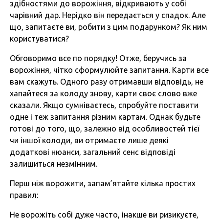
здібностями до ворожіння, відкривають у собі
чарівний дар. Нерідко він передається у спадок. Але
що, запитаєте ви, робити з цим подарунком? Як ним
користуватися?
Обговоримо все по порядку! Отже, беручись за
ворожіння, чітко сформулюйте запитання. Карти все
вам скажуть. Одного разу отримавши відповідь, не
хапайтеся за колоду знову, карти своє слово вже
сказали. Якщо сумніваєтесь, спробуйте поставити
одне і теж запитання різним картам. Однак будьте
готові до того, що, залежно від особливостей тієї
чи іншої колоди, ви отримаєте лише деякі
додаткові нюанси, загальний сенс відповіді
залишиться незмінним.
Перш ніж ворожити, запам’ятайте кілька простих
правил:
Не ворожіть собі дуже часто, інакше ви ризикуєте,