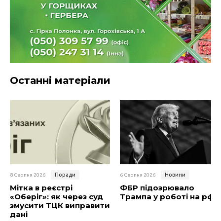
Останні матеріали
Поради
Новини
8 Серпня 2026
6 Серпня 2026
Мітка в реєстрі
ФБР підозрювало
«Оберіг»: як через суд
Трампа у роботі на рф
змусити ТЦК виправити
дані