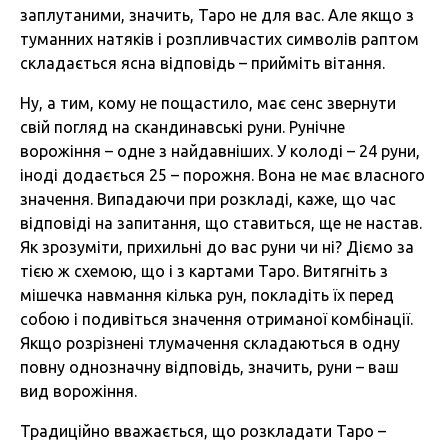
заплутаними, значить, Таро не для вас. Але якщо з
туманних натяків і розпливчастих символів раптом
складається ясна відповідь – прийміть вітання.
Ну, а тим, кому не пощастило, має сенс звернути
свій погляд на скандинавські руни. Рунічне
ворожіння – одне з найдавніших. У колоді – 24 руни,
іноді додається 25 – порожня. Вона не має власного
значення. Випадаючи при розкладі, каже, що час
відповіді на запитання, що ставиться, ще не настав.
Як зрозуміти, прихильні до вас руни чи ні? Діємо за
тією ж схемою, що і з картами Таро. Витягніть з
мішечка навмання кілька рун, покладіть їх перед
собою і подивіться значення отриманої комбінації.
Якщо розрізнені тлумачення складаються в одну
повну однозначну відповідь, значить, руни – ваш
вид ворожіння.
Традиційно вважається, що розкладати Таро –