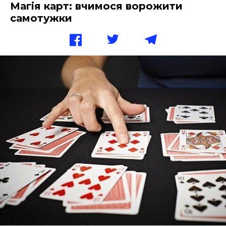
Магія карт: вчимося ворожити
самотужки