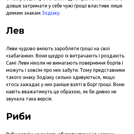
довше затримати у себе чужі гроші властиве лише
деяким знакам
Зодіаку
.
Лев
Леви чудово вміють заробляти гроші на свої
«забаганки». Вони щедро їх витрачають і роздають.
Самі Леви ніколи не вимагають повернення боргів і
можуть і зовсім про них забути. Тому представники
такого знаку Зодіаку сильно здивуються, якщо
хтось зажадає у них раніше взяті в борг гроші. Вони
навіть вважатимуть це образою, як би дивно не
звучала така версія.
Риби