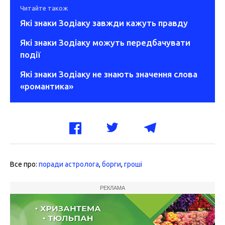
Читайте також
Які знаки Зодіаку завжди кажуть правду
Які знаки Зодіаку можуть передбачувати
події
Які знаки Зодіаку не знають значення слова
«романтика»
Все про:
поради астролога
,
борги
,
гроші
РЕКЛАМА