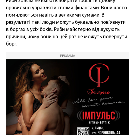
Риби зовсім не вміють збирати гроші і в цілому
правильно управляти своїми фінансами. Вони часто
помиляються навіть з великими сумами. В
результаті такі люди можуть буквально пов’язнути
в боргах з усіх боків. Риби майстерно відшукують
причини, чому вони на цей раз не можуть повернути
борг.
РЕКЛАМА