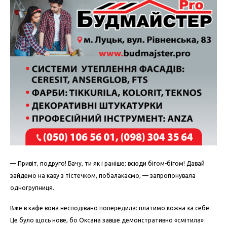
— Привіт, подруго! Бачу, ти як і раніше: всюди бігом-бігом! Давай
зайдемо на каву з тістечком, побалакаємо, — запропонувала
одногрупниця.
Вже в кафе вона несподівано попередила: платимо кожна за себе.
Це було щось нове, бо Оксана завше демонстративно «смітила»