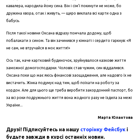
кавалера, народила йому сина. Він і сім’ї покинути не може, бо
дружина хвора, отак і живуть, — щиро виклала всі карти одна з
бабусь.
Після такої новини Оксана відразу помчала додому, щоб
побалакати з сином. Та він зачинився у кімнаті і сердито гаркнув: «Я
не сам, не втручайся в моє життя!»
Ось так, наче картковий будиночок, зруйнувалося казкове життя
заможної домогосподарки. Чоловік став чужим, син віддалився.
Оксана поки що має якісь фінансові заощадження, але надовго їх не
вистачить. Жінка подумує над тим, щоб поїхати на роботу за
кордон. Але для цього ще треба виробити закордонний паспорт, бо
за всі роки подружнього життя вона жодного разу не їздила за межі
України...
Марта Юлантова
Друзі! Підписуйтесь на нашу
сторінку Фейсбук
і
будьте завжди в курсі останніх новин.