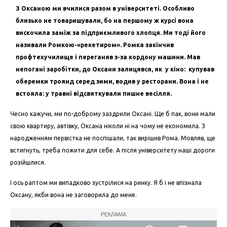
З Оксаною ми вчилися разом в університеті. Особливо
близько не товаришували, бо на першому ж курсі вона
вискочила заміж за підприємливого хлопця. Ми тоді його
називали Ромкою-«рекетиром». Ромка закінчив
профтехучилище і переганяв з-за кордону машини. Мав
непогані заробітки, до Оксани залицявся, як у кіно: купував
оберемки троянд серед зими, водив у ресторани. Вона і не
встояла: у травні відсвяткували пишне весілля.
Чесно кажучи, ми по-доброму заздрили Оксані. Ще б пак, вони мали
свою квартиру, автівку, Оксана ніколи ні на чому не економила. З
народженням первістка не поспішали, так вирішив Рома. Мовляв, ще
встигнуть, треба пожити для себе. А після університету наші дороги
розійшлися.
І ось раптом ми випадково зустрілися на ринку. Я б і не впізнала
Оксану, якби вона не заговорила до мене.
РЕКЛАМА