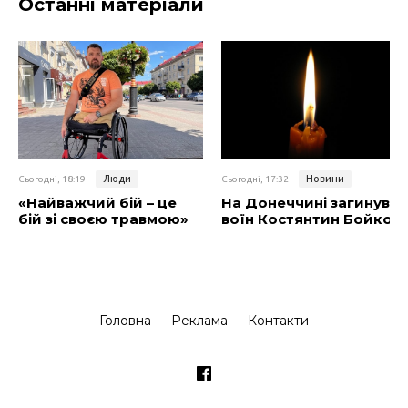
Останні матеріали
Люди
Новини
Сьогодні, 18:19
Сьогодні, 17:32
«Найважчий бій – це
На Донеччині загинув
бій зі своєю травмою»
воїн Костянтин Бойко
Головна
Реклама
Контакти