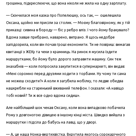
грошима, підкреслюючи, що вона ніколи не жила на одну зарплату.
— Скінчилася моя казка про Попелюшку, ось так, — ошелешила
Оксана, щойно ми присіли за столик. — Моєму благовірному, як у тій
приказці: сивина в бороду — біс у ребро вліз. І чого йому бракувало?
Вдома завше прибрано, наварено, випрано. Я щось недобре
запідозрила, коли він почав гроші економити. Ти не повіриш: вимагав
квитанції з ЖЕКу та чеки з крамниць. На ринок я мусила їздити
маршрутками, бо йому було дорого заправити машину. Син теж
знахабнів — коли попросила закупитися в супермаркеті, він видав:
«Мені соромно перед друзями ходити з торбами. Ну чому ти сама
не можеш сходити?» А коли я загубила мобілку, то ледве обидва
нашкребли на старенький вживаний телефон. І сказали: «А навіщо
тобі новий? Ти ж все одно вдома сидиш».
Але найбільший шок чекав Оксану, коли вона випадково побачила
Рому з довгоногою дівицею в іншому кінці міста. Швидко вийшла з
маршрутки і підсіла до бабусь на лавці, що у дворі.
— А, це наша Нонка-вертихвістка. Вкрутила якогось сорокарічного