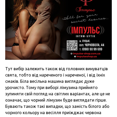
Тут вибір залежить також від головних винуватців
свята, тобто від нареченого і нареченої, і від їхніх
смаків. Біла весільна машина виглядає дуже
урочисто. Тому при виборі лімузина прийнято
зупиняти свій погляд на світлих варіантах, але це не
означає, що чорний лімузин буде виглядати гірше.
Бувають також такі випадки, що замість білого або
чорного кольору на весілля приїжджає червона