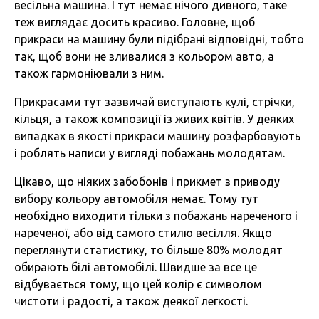
весільна машина. І тут немає нічого дивного, таке
теж виглядає досить красиво. Головне, щоб
прикраси на машину були підібрані відповідні, тобто
так, щоб вони не зливалися з кольором авто, а
також гармоніювали з ним.
Прикрасами тут зазвичай виступають кулі, стрічки,
кільця, а також композиції із живих квітів. У деяких
випадках в якості прикраси машину розфарбовують
і роблять написи у вигляді побажань молодятам.
Цікаво, що ніяких забобонів і прикмет з приводу
вибору кольору автомобіля немає. Тому тут
необхідно виходити тільки з побажань нареченого і
нареченої, або від самого стилю весілля. Якщо
переглянути статистику, то більше 80% молодят
обирають білі автомобілі. Швидше за все це
відбувається тому, що цей колір є символом
чистоти і радості, а також деякої легкості.