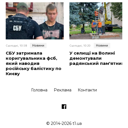
Новини
Новини
Сьогодні, 10:58
Сьогодні, 10:20
СБУ затримала
У селищі на Волині
коригувальника фсб,
демонтували
який наводив
радянський пам'ятник
російську балістику по
Києву
Головна
Реклама
Контакти
© 2014-2026 t1.ua