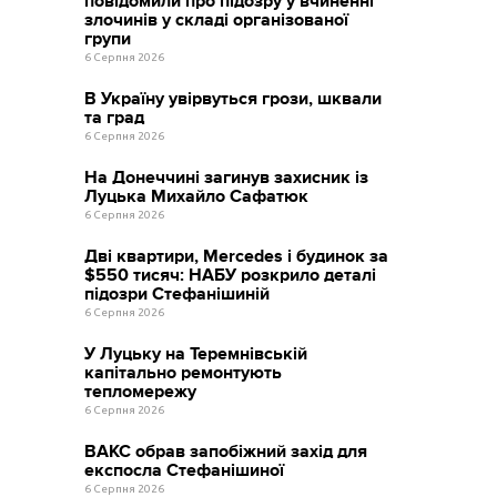
повідомили про підозру у вчиненні
злочинів у складі організованої
групи
6 Серпня 2026
В Україну увірвуться грози, шквали
та град
6 Серпня 2026
На Донеччині загинув захисник із
Луцька Михайло Сафатюк
6 Серпня 2026
Дві квартири, Mercedes і будинок за
$550 тисяч: НАБУ розкрило деталі
підозри Стефанішиній
6 Серпня 2026
У Луцьку на Теремнівській
капітально ремонтують
тепломережу
6 Серпня 2026
ВАКС обрав запобіжний захід для
експосла Стефанішиної
6 Серпня 2026