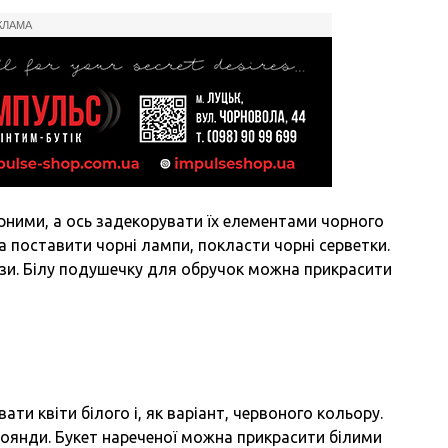
КЛАМА
чорними, а ось задекорувати їх елементами чорного
 поставити чорні лампи, покласти чорні серветки.
ази. Білу подушечку для обручок можна прикрасити
ти квіти білого і, як варіант, червоного кольору.
і троянди. Букет нареченої можна прикрасити білими