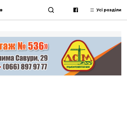
ів
Усі розділи