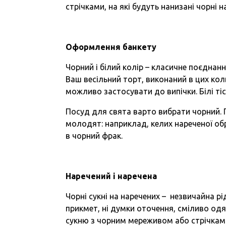
стрічками, на які будуть нанизані чорні 
Оформлення банкету
Чорний і білий колір – класичне поєднанн
Ваш весільний торт, виконаний в цих ко
можливо застосувати до випічки. Білі т
Посуд для свята варто вибрати чорний
молодят: наприклад, келих нареченої об
в чорний фрак.
Наречений і наречена
Чорні сукні на наречених – незвичайна рід
прикмет, ні думки оточення, сміливо од
сукню з чорним мереживом або стрічками