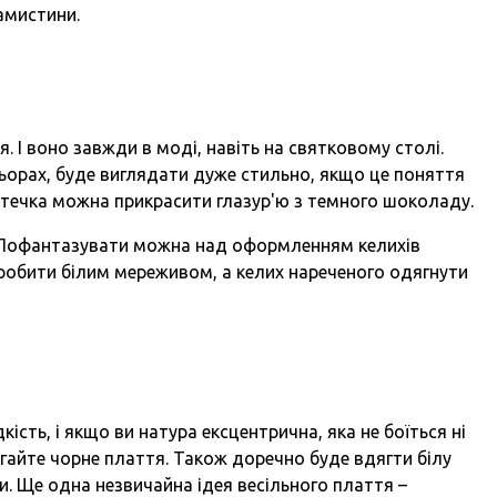
намистини.
я. І воно завжди в моді, навіть на святковому столі.
льорах, буде виглядати дуже стильно, якщо це поняття
істечка можна прикрасити глазур'ю з темного шоколаду.
. Пофантазувати можна над оформленням келихів
робити білим мереживом, а келих нареченого одягнути
кість, і якщо ви натура ексцентрична, яка не боїться ні
ягайте чорне плаття. Також доречно буде вдягти білу
. Ще одна незвичайна ідея весільного плаття –