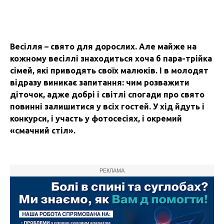
Весілля
–
свято для дорослих. Але майже на
кожному весіллі знаходиться хоча б пара-трійка
сімей, які приводять своїх малюків. І в молодят
відразу виникає запитання: чим розважити
діточок, адже добрі і світлі спогади про свято
повинні залишитися у всіх гостей. У хід йдуть і
конкурси, і участь у фотосесіях, і окремий
«смачний стіл».
РЕКЛАМА