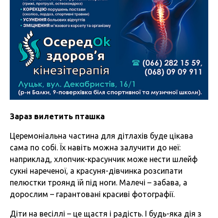
Зараз вилетить пташка
Церемоніальна частина для дітлахів буде цікава
сама по собі. Їх навіть можна залучити до неї:
наприклад, хлопчик-красунчик може нести шлейф
сукні нареченої, а красуня-дівчинка розсипати
пелюстки троянд їй під ноги. Малечі – забава, а
дорослим – гарантовані красиві фотографії.
Діти на весіллі – це щастя і радість. І будь-яка дія з