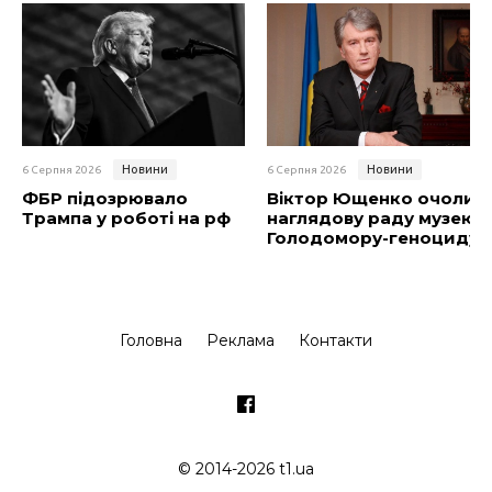
Новини
Новини
6 Серпня 2026
6 Серпня 2026
ФБР підозрювало
Віктор Ющенко очолив
Трампа у роботі на рф
наглядову раду музею
Голодомору-геноциду
Головна
Реклама
Контакти
© 2014-2026 t1.ua