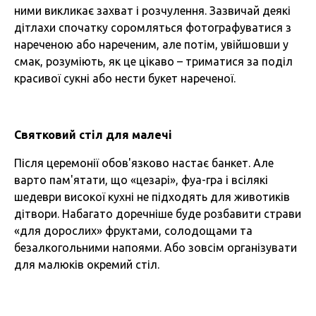
ними викликає захват і розчулення. Зазвичай деякі
дітлахи спочатку соромляться фотографуватися з
нареченою або нареченим, але потім, увійшовши у
смак, розуміють, як це цікаво – триматися за поділ
красивої сукні або нести букет нареченої.
Святковий стіл для малечі
Після церемонії обов'язково настає банкет. Але
варто пам'ятати, що «цезарі», фуа-гра і всілякі
шедеври високої кухні не підходять для животиків
дітвори. Набагато доречніше буде розбавити страви
«для дорослих» фруктами, солодощами та
безалкогольними напоями. Або зовсім організувати
для малюків окремий стіл.