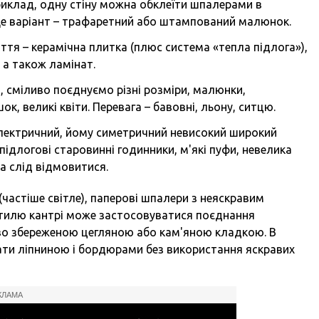
риклад, одну стіну можна обклеїти шпалерами в
Ще варіант – трафаретний або штампований малюнок.
тя – керамічна плитка (плюс система «тепла підлога»),
 а також ламінат.
, сміливо поєднуємо різні розміри, малюнки,
к, великі квіти. Перевага – бавовні, льону, ситцю.
 і електричний, йому симетричний невисокий широкий
 підлогові старовинні годинники, м'які пуфи, невелика
а слід відмовитися.
(частіше світле), паперові шпалери з неяскравим
стилю кантрі може застосовуватися поєднання
ово збереженою цегляною або кам'яною кладкою. В
ати ліпниною і бордюрами без використання яскравих
КЛАМА