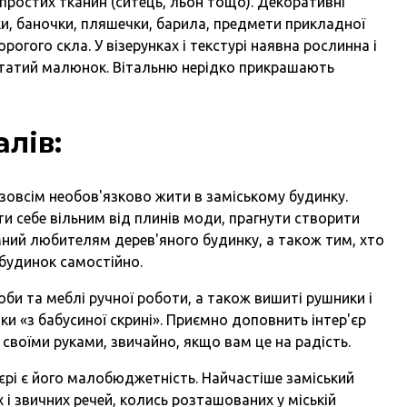
 простих тканин (ситець, льон тощо). Декоративні
ики, баночки, пляшечки, барила, предмети прикладної
рогого скла. У візерунках і текстурі наявна рослинна і
ртатий малюнок. Вітальню нерідко прикрашають
лів:
і зовсім необов'язково жити в заміському будинку.
и себе вільним від плинів моди, прагнути створити
мний любителям дерев'яного будинку, а також тим, хто
будинок самостійно.
оби та меблі ручної роботи, а також вишиті рушники і
ки «з бабусиної скрині». Приємно доповнить інтер'єр
 своїми руками, звичайно, якщо вам це на радість.
'єрі є його малобюджетність. Найчастіше заміський
х і звичних речей, колись розташованих у міській