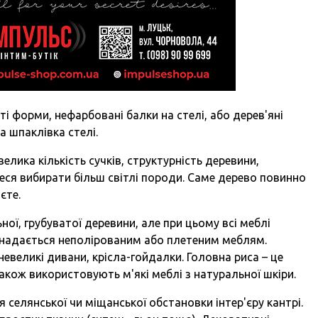
ості форми, нефарбовані балки на стелі, або дерев'яні
а шпаклівка стелі.
елика кількість сучків, структурність деревини,
еся вибирати більш світлі породи. Саме дерево повинно
єте.
ої, грубуватої деревини, але при цьому всі меблі
а надається неполірованим або плетеним меблям.
евеликі дивани, крісла-гойдалки. Головна риса – це
акож використовують м'які меблі з натуральної шкіри.
селянської чи міщанської обстановки інтер'єру кантрі.