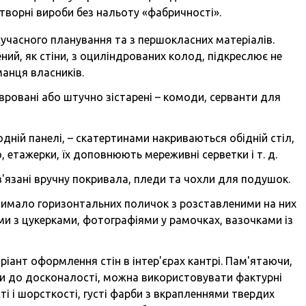
отворні вироби без нальоту «фабричності».
учасного планування та з першокласних матеріалів.
ний, як стіни, з оциліндрованих колод, підкреслює не
аманця власників.
авровані або штучно зістарені – комоди, серванти для
дній панелі, – скатертинами накриваються обідній стіл,
 етажерки, їх доповнюють мереживні серветки і т. д.
 в'язані вручну покривала, пледи та чохли для подушок.
имало горизонтальних поличок з розставленими на них
ми з цукерками, фотографіями у рамочках, вазочками із
ріант оформлення стін в інтер'єрах кантрі. Пам'ятаючи,
и до досконалості, можна використовувати фактурні
ті і шорсткості, густі фарби з вкрапленнями твердих