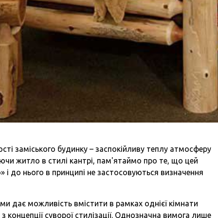
ності заміського будинку – заспокійливу теплу атмосферу
ючи житло в стилі кантрі, пам'ятаймо про те, що цей
» і до нього в принципі не застосовуються визначення
ами дає можливість вмістити в рамках однієї кімнати
з концепції суворої стилізації. Однозначна вимога лише