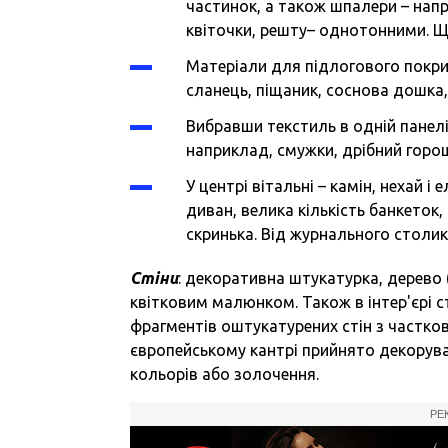
частинок, а також шпалери – нап
квіточки, решту– однотонними. 
Матеріали для підлогового покрит
сланець, піщаник, соснова дошка,
Вибравши текстиль в одній панелі
наприклад, смужки, дрібний горошо
У центрі вітальні – камін, нехай
диван, велика кількість банкеток,
скринька. Від журнального столик
Стіни
: декоративна штукатурка, дерево 
квітковим малюнком. Також в інтер'єрі 
фрагментів оштукатурених стін з частк
європейському кантрі прийнято декорув
кольорів або золочення.
РЕ