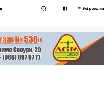
ів
Усі розділи