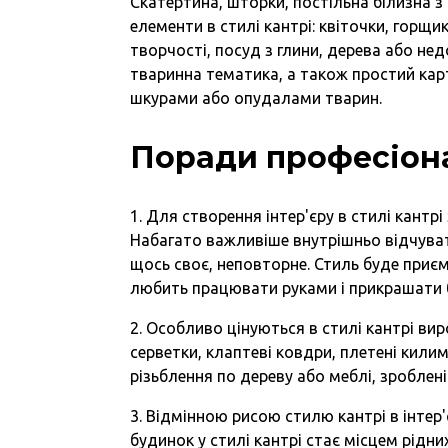
Скатертина, шторки, постільна білизна з
елементи в стилі кантрі: квіточки, горщ
творчості, посуд з глини, дерева або недо
тваринна тематика, а також простий ка
шкурами або опудалами тварин.
Поради професіона
1. Для створення інтер'єру в стилі кантр
Набагато важливіше внутрішньо відчуват
щось своє, неповторне. Стиль буде приє
любить працювати руками і прикрашати 
2. Особливо цінуються в стилі кантрі вир
серветки, клаптеві ковдри, плетені килим
різьблення по дереву або меблі, зроблені
3. Відмінною рисою стилю кантрі в інтер
будинок у стилі кантрі стає місцем рідни