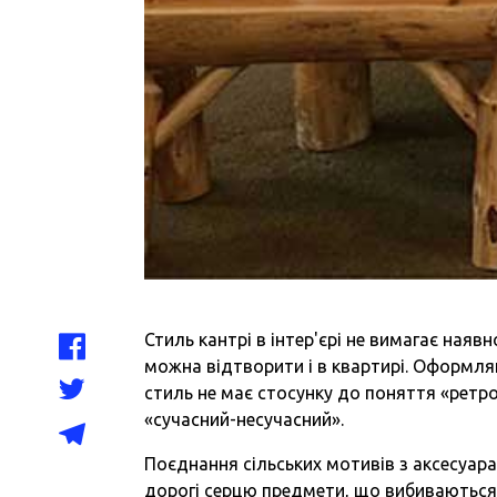
Стиль кантрі в інтер'єрі не вимагає наяв
можна відтворити і в квартирі. Оформля
стиль не має стосунку до поняття «ретро
«сучасний-несучасний».
Поєднання сільських мотивів з аксесуар
дорогі серцю предмети, що вибиваються 