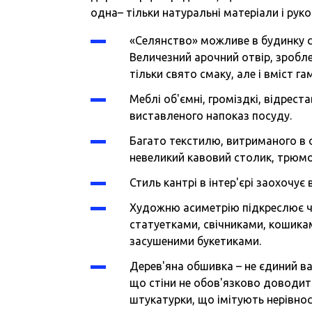
одна– тільки натуральні матеріали і рук
«Селянство» можливе в будинку с
Величезний арочний отвір, зробле
тільки свято смаку, але і вміст г
Меблі об'ємні, громіздкі, відрест
виставленого напоказ посуду.
Багато текстилю, витриманого в о
невеликий кавовий столик, трюмо,
Стиль кантрі в інтер'єрі заохочує
Художню асиметрію підкреслює ч
статуетками, свічниками, кошика
засушеними букетиками.
Дерев'яна обшивка – не єдиний ва
що стіни не обов'язково доводит
штукатурки, що імітують нерівнос