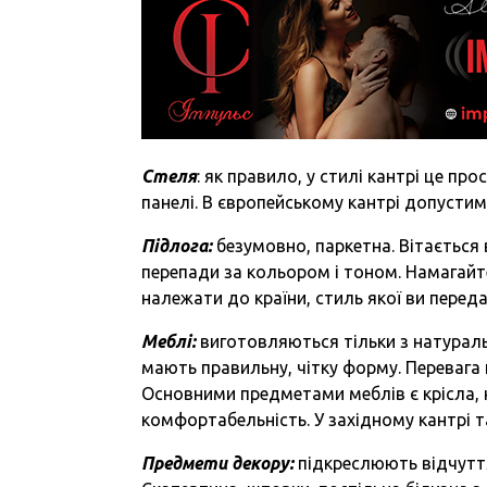
Стеля
: як правило, у стилі кантрі це пр
панелі. В європейському кантрі допустим
Підлога:
безумовно, паркетна. Вітається в
перепади за кольором і тоном. Намагайт
належати до країни, стиль якої ви переда
Меблі:
виготовляються тільки з натуральн
мають правильну, чітку форму. Переваг
Основними предметами меблів є крісла, н
комфортабельність. У західному кантрі т
Предмети декору:
підкреслюють відчуття 