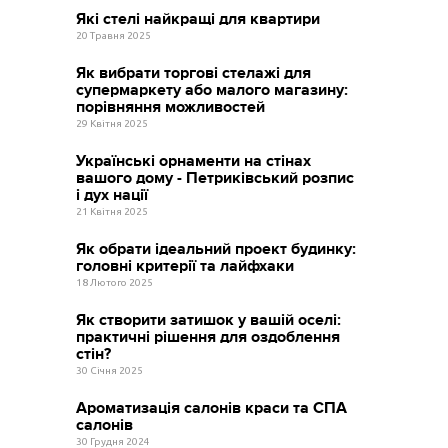
Які стелі найкращі для квартири
20 Травня 2025
Як вибрати торгові стелажі для
супермаркету або малого магазину:
порівняння можливостей
29 Квітня 2025
Українські орнаменти на стінах
вашого дому - Петриківський розпис
і дух нації
21 Квітня 2025
Як обрати ідеальний проект будинку:
головні критерії та лайфхаки
18 Лютого 2025
Як створити затишок у вашій оселі:
практичні рішення для оздоблення
стін?
30 Січня 2025
Ароматизація салонів краси та СПА
салонів
30 Грудня 2024