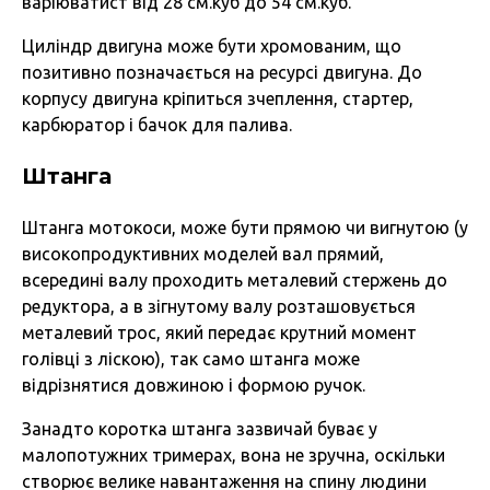
варіюватист від 28 см.куб до 54 см.куб.
Циліндр двигуна може бути хромованим, що
позитивно позначається на ресурсі двигуна. До
корпусу двигуна кріпиться зчеплення, стартер,
карбюратор і бачок для палива.
Штанга
Штанга мотокоси, може бути прямою чи вигнутою (у
високопродуктивних моделей вал прямий,
всередині валу проходить металевий стержень до
редуктора, а в зігнутому валу розташовується
металевий трос, який передає крутний момент
голівці з ліскою), так само штанга може
відрізнятися довжиною і формою ручок.
Занадто коротка штанга зазвичай буває у
малопотужних тримерах, вона не зручна, оскільки
створює велике навантаження на спину людини