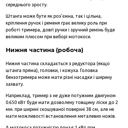
середнього зросту.
Штанга може бути як роз'ємна, так і цільна,
кріплення ручок і ременя грає велику роль при
роботі тримера, довгі ручки і зручний ремінь буде
великим плюсом при виборі мотокоси.
Нижня частина (робоча)
Нижня частина складається з редуктора (якщо
штанга пряма), головки, і кожуха. Головка
бензотримера може мати різні насадки і ширину
захвату.
Наприклад, тример з не дуже потужним двигуном
0.650 кВт буде мати дозволену товщину ліски до 2
мм. при ширині скошуваної поверхні 38 см, але не
мати можливості встановлення металевих ножів.
А мотокоса потужністю понад 1 кВт при