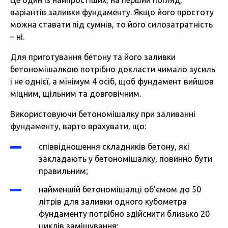
Це один із найпростіших, на перший погляд,
варіантів заливки фундаменту. Якщо його простоту
можна ставати під сумнів, то його силозатратність
– ні.
Для приготування бетону та його заливки
бетономішалкою потрібно докласти чимало зусиль
і не однієї, а мінімум 4 осіб, щоб фундамент вийшов
міцним, щільним та довговічним.
Використовуючи бетономішалку при заливанні
фундаменту, варто врахувати, що:
співвідношення складників бетону, які
закладають у бетономішалку, повинно бути
правильним;
найменшій бетономішалці об’ємом до 50
літрів для заливки одного кубометра
фундаменту потрібно здійснити близько 20
циклів замішування;