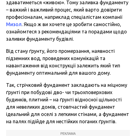
здаватиметься «живою». Тому заливка фундаменту
– важкий і важливий процес, який варто довірити
професіоналам, наприклад спеціалістам компанії
Мизол
. Якщо ж ви хочете це зробити самостійно,
ознайомтеся з рекомендаціями та порадами щодо
заливки фундаменту будівлі.
Від стану ґрунту, його промерзання, наявності
підземних вод, проведених комунікацій та
навантаження від конструкції залежить який тип
фундаменту оптимальний для вашого дому.
Так, стрічковий фундамент закладають на міцному
ґрунті при побудові дво- чи трьохповерхових
будинків, плитний – на ґрунті відносної щільності
для невеликих домів, стовпчастий фундамент
ідеальний для оселі з легкими стінами, а фундамент
на палях підійде для нестійких поганих ґрунтів.
РЕКЛАМА