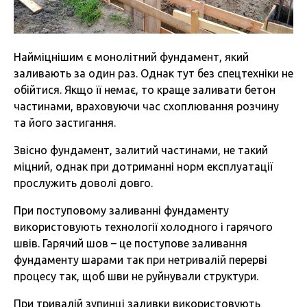
Найміцнішим є монолітний фундамент, який
заливають за один раз. Однак тут без спецтехніки не
обійтися. Якщо її немає, то краще заливати бетон
частинами, враховуючи час схоплювання розчину
та його застигання.
Звісно фундамент, залитий частинами, не такий
міцний, однак при дотриманні норм експлуатації
прослужить доволі довго.
При поступовому заливанні фундаменту
використовують технології холодного і гарячого
швів. Гарячий шов – це поступове заливання
фундаменту шарами так при нетривалій перерві
процесу так, щоб шви не руйнували структури.
При тривалій зупинці заливки використовують