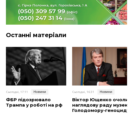
Останні матеріали
Новини
Новини
Сьогодні, 17:11
Сьогодні, 16:31
ФБР підозрювало
Віктор Ющенко очолив
Трампа у роботі на рф
наглядову раду музею
Голодомору-геноциду