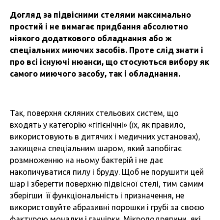
Догляд за підвісними стелями максимально
простий і не вимагає придбання абсолютно
ніякого додаткового обладнання або ж
спеціальних миючих засобів. Проте слід знати і
про всі існуючі нюанси, що стосуються вибору як
самого миючого засобу, так і обладнання.
Так, поверхня скляних стельових систем, що
входять у категорію «гігієнічні» (їх, як правило,
використовують в дитячих і медичних установах),
захищена спеціальним шаром, який запобігає
розмноженню на ньому бактерій і не дає
накопичуватися пилу і бруду. Щоб не порушити цей
шар і зберегти поверхню підвісної стелі, тим самим
зберігши її функціональність і призначення, не
використовуйте абразивні порошки і грубі за своєю
фактурою мочалки і ганчірки. Мікроподряпини, які