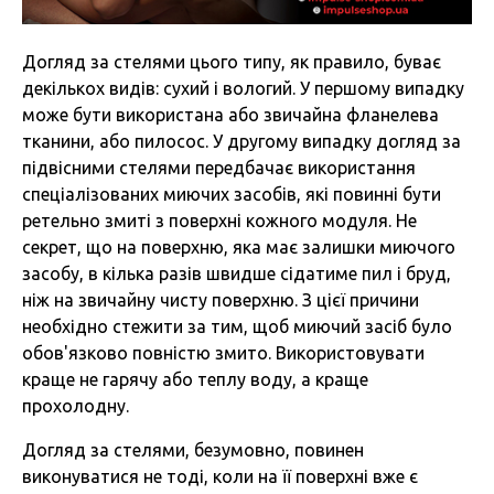
Догляд за стелями цього типу, як правило, буває
декількох видів: сухий і вологий. У першому випадку
може бути використана або звичайна фланелева
тканини, або пилосос. У другому випадку догляд за
підвісними стелями передбачає використання
спеціалізованих миючих засобів, які повинні бути
ретельно змиті з поверхні кожного модуля. Не
секрет, що на поверхню, яка має залишки миючого
засобу, в кілька разів швидше сідатиме пил і бруд,
ніж на звичайну чисту поверхню. З цієї причини
необхідно стежити за тим, щоб миючий засіб було
обов'язково повністю змито. Використовувати
краще не гарячу або теплу воду, а краще
прохолодну.
Догляд за стелями, безумовно, повинен
виконуватися не тоді, коли на її поверхні вже є