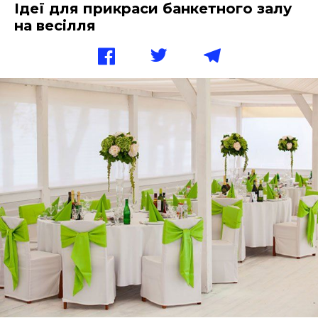
Ідеї для прикраси банкетного залу
на весілля