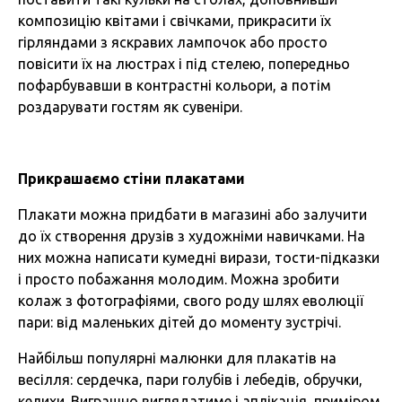
композицію квітами і свічками, прикрасити їх
гірляндами з яскравих лампочок або просто
повісити їх на люстрах і під стелею, попередньо
пофарбувавши в контрастні кольори, а потім
роздарувати гостям як сувеніри.
Прикрашаємо стіни плакатами
Плакати можна придбати в магазині або залучити
до їх створення друзів з художніми навичками. На
них можна написати кумедні вирази, тости-підказки
і просто побажання молодим. Можна зробити
колаж з фотографіями, свого роду шлях еволюції
пари: від маленьких дітей до моменту зустрічі.
Найбільш популярні малюнки для плакатів на
весілля: сердечка, пари голубів і лебедів, обручки,
келихи. Виграшно виглядатиме і аплікація, приміром,