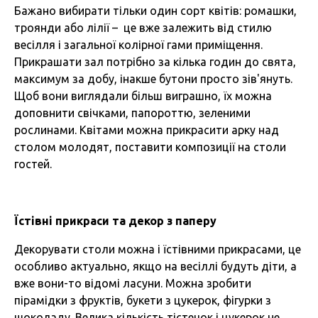
Бажано вибирати тільки один сорт квітів: ромашки,
троянди або лілії – це вже залежить від стилю
весілля і загальної колірної гами приміщення.
Прикрашати зал потрібно за кілька годин до свята,
максимум за добу, інакше бутони просто зів'януть.
Щоб вони виглядали більш виграшно, їх можна
доповнити свічками, папороттю, зеленими
рослинами. Квітами можна прикрасити арку над
столом молодят, поставити композиції на столи
гостей.
Їстівні прикраси та декор з паперу
Декорувати столи можна і їстівними прикрасами, це
особливо актуально, якщо на весіллі будуть діти, а
вже вони-то відомі ласуни. Можна зробити
пірамідки з фруктів, букети з цукерок, фігурки з
шоколаду. Велика кількість тістечок і цукерок не