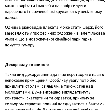
можна вирізати і наклеїти на папір силуети
нареченого і нареченої, які кружляють у весільному
вальсі.
Одним з різновидів плаката може стати шарж, його
замовляють у професійних художників, але тільки за
умови, що в новоспеченої сімейної пари гарне
почуття гумору.
Декор залу тканиною
Такий вид декорування здатний перетворити навіть
непоказне приміщення. Особливу увагу потрібно
приділити столам, стільцям, а також стіні над
молодятами. Дуже виграшно виглядатимуть
контрастні скатертини та серветки, причому за
кольором серветки повинні поєднуватися з бантами
на спинках стільців. За можливістю вибирайте не