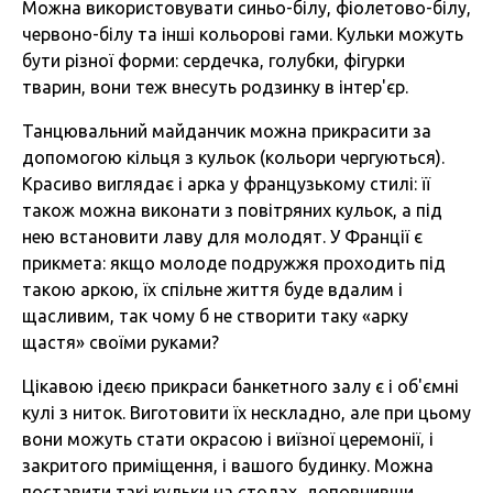
Можна використовувати синьо-білу, фіолетово-білу,
червоно-білу та інші кольорові гами. Кульки можуть
бути різної форми: сердечка, голубки, фігурки
тварин, вони теж внесуть родзинку в інтер'єр.
Танцювальний майданчик можна прикрасити за
допомогою кільця з кульок (кольори чергуються).
Красиво виглядає і арка у французькому стилі: її
також можна виконати з повітряних кульок, а під
нею встановити лаву для молодят. У Франції є
прикмета: якщо молоде подружжя проходить під
такою аркою, їх спільне життя буде вдалим і
щасливим, так чому б не створити таку «арку
щастя» своїми руками?
Цікавою ідеєю прикраси банкетного залу є і об'ємні
кулі з ниток. Виготовити їх нескладно, але при цьому
вони можуть стати окрасою і виїзної церемонії, і
закритого приміщення, і вашого будинку. Можна
поставити такі кульки на столах, доповнивши