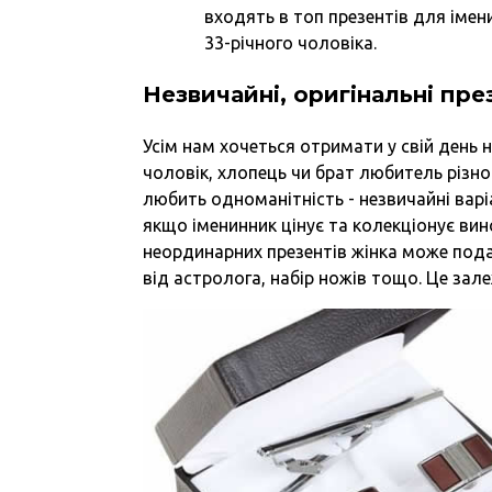
входять в топ презентів для імен
33-річного чоловіка.
Незвичайні, оригінальні пр
Усім нам хочеться отримати у свій день
чоловік, хлопець чи брат любитель різно
любить одноманітність - незвичайні варі
якщо іменинник цінує та колекціонує ви
неординарних презентів жінка може пода
від астролога, набір ножів тощо. Це зал