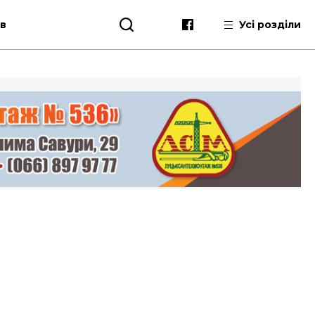
ів
Усі розділи