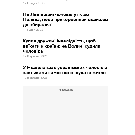
19 Грудня 2025
На Львівщині чоловік утік до
Польщі, поки прикордонник відійшов
до вбиральні
1 Грудня 2025
Купив дружині інвалідність, щоб
виїхати з країни: на Волині судили
чоловіка
22 Вересня 2025
У Нідерландах українських чоловіків
закликали самостійно шукати житло
19 Вересня 2025
РЕКЛАМА