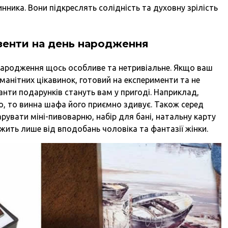
инника. Вони підкреслять солідність та духовну зрілість
езенти на день народження
 народження щось особливе та нетривіальне. Якщо ваш
манітних цікавинок, готовий на експерименти та не
анти подарунків стануть вам у пригоді. Наприклад,
но, то винна шафа його приємно здивує. Також серед
рувати міні-пивоварню, набір для бані, натальну карту
ежить лише від вподобань чоловіка та фантазії жінки.