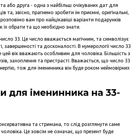
та або друга - одна з найбільш очікуваних дат для
ів та, звісно, прагнемо зробити їм приємні, оригінальні,
и розповімо вам про найцікавіші варіанти подарунків
к їх обрати та що необхідно знати.
 число 33. Це число вважається магічним, та символізує
і, завершеності та досконалості. В нумерології число 33
е цей вік вважають особливим для чоловіка. Більшість з
узів, захоплення та пристрасті. Вважається, що число 33
 енергію, тож для іменинника він буде роком неймовірних
и для іменинника на 33-
онсервативна та стримана, то слід розглянути саме
 чоловіка. Це зовсім не означає, що презент буде