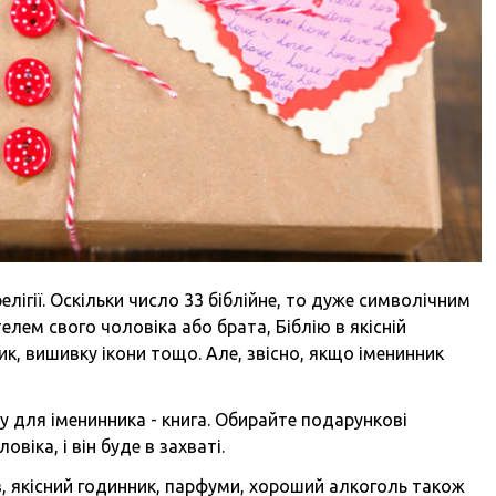
елігії. Оскільки число 33 біблійне, то дуже символічним
елем свого чоловіка або брата, Біблію в якісній
ик, вишивку ікони тощо. Але, звісно, якщо іменинник
у для іменинника - книга. Обирайте подарункові
віка, і він буде в захваті.
в, якісний годинник, парфуми, хороший алкоголь також