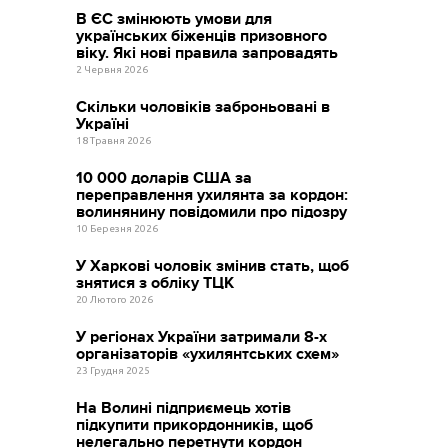
В ЄС змінюють умови для
українських біженців призовного
віку. Які нові правила запровадять
2 Червня 2026
Скільки чоловіків заброньовані в
Україні
18 Травня 2026
10 000 доларів США за
переправлення ухилянта за кордон:
волинянину повідомили про підозру
10 Березня 2026
У Харкові чоловік змінив стать, щоб
знятися з обліку ТЦК
20 Лютого 2026
У регіонах України затримали 8-х
організаторів «ухилянтських схем»
23 Грудня 2025
На Волині підприємець хотів
підкупити прикордонників, щоб
нелегально перетнути кордон