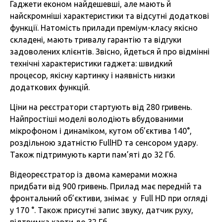
Гаджети економ найдешевші, але мають й
найскромніші характеристики та відсутні додаткові
функції. Натомість прилади преміум-класу якісно
складені, мають тривалу гарантію та відгуки
задоволених клієнтів. Звісно, йдеться й про відмінні
технічні характеристики гаджета: швидкий
процесор, якісну картинку і наявність низки
додаткових функцій.
Ціни на реєстратори стартують від 280 гривень.
Найпростіші моделі володіють вбудованими
мікрофоном і динаміком, кутом об’єктива 140°,
роздільною здатністю FullHD та сенсором удару.
Також підтримують карти пам’яті до 32 Гб.
Відеореєстратор із двома камерами можна
придбати від 900 гривень. Прилад має передній та
фронтальний об’єктиви, знімає у Full HD при огляді
у 170 °. Також присутні запис звуку, датчик руху,