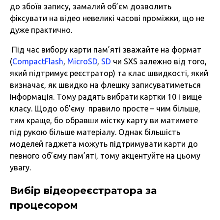
до збоїв запису, замалий об’єм дозволить
фіксувати на відео невеликі часові проміжки, що не
дуже практично.
Під час вибору карти пам’яті зважайте на формат
(
CompactFlash
,
MicroSD
,
SD
чи SXS залежно від того,
який підтримує реєстратор) та клас швидкості, який
визначає, як швидко на флешку записуватиметься
інформація. Тому радять вибрати картки 10 і вище
класу. Щодо об’єму правило просте – чим більше,
тим краще, бо обравши містку карту ви матимете
під рукою більше матеріалу. Однак більшість
моделей гаджета можуть підтримувати карти до
певного об’єму пам’яті, тому акцентуйте на цьому
увагу.
Вибір відеореєстратора за
процесором