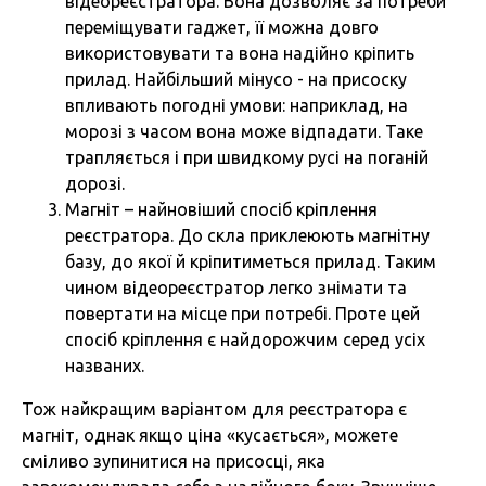
відеореєстратора. Вона дозволяє за потреби
переміщувати гаджет, її можна довго
використовувати та вона надійно кріпить
прилад. Найбільший мінусо - на присоску
впливають погодні умови: наприклад, на
морозі з часом вона може відпадати. Таке
трапляється і при швидкому русі на поганій
дорозі.
Магніт – найновіший спосіб кріплення
реєстратора. До скла приклеюють магнітну
базу, до якої й кріпитиметься прилад. Таким
чином відеореєстратор легко знімати та
повертати на місце при потребі. Проте цей
спосіб кріплення є найдорожчим серед усіх
названих.
Тож найкращим варіантом для реєстратора є
магніт, однак якщо ціна «кусається», можете
сміливо зупинитися на присосці, яка