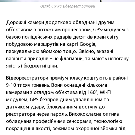
Огляд цін на відеореєстратори
Дорожчі камери додатково обладнані другим
об’єктивом з потужним процесором, GPS-модулем з
базою поліцейських радарів десятків країн світу,
побудовою маршрутів на карті Google,
паркувальною зйомкою тощо. Звісно, вказані
варіанти приладів – не флагмани, та мають непогану
якість і бюджетні ціни.
Відеореєстратори преміум-класу коштують в районі
9-10 тисяч гривень. Вони оснащені кількома
камерами з оглядом об’єктива від 160°, Wi-Fi
модулем, GPS безпровідним управлінням та
датчиком удару, блокуванням доступу до
реєстратора через пароль. Висококласна оптика
обладнана професійними сенсорами, технологією
покращення якості, режимом охоронної зйомки під