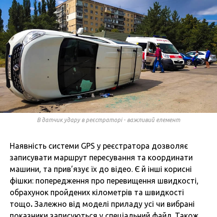
В датчик удару в реєстраторі - важливий елемент
Наявність системи GPS у реєстратора дозволяє
записувати маршрут пересування та координати
машини, та прив’язує їх до відео. Є й інші корисні
фішки: попередження про перевищення швидкості,
обрахунок пройдених кілометрів та швидкості
тощо
.
Залежно від моделі приладу усі чи вибрані
показники записуються у спеціальний файл. Також