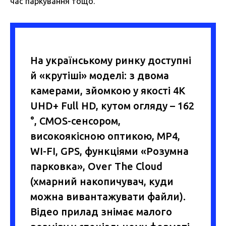
час паркування тощо.
На українському ринку доступні
й «крутіші» моделі: з двома
камерами, зйомкою у якості 4K
UHD+ Full HD, кутом огляду – 162
°, CMOS-сенсором,
високоякісною оптикою, MP4,
WI-FI, GPS, функціями «Розумна
парковка», Over The Cloud
(хмарний накопичувач, куди
можна вивантажувати файли).
Відео прилад знімає малого