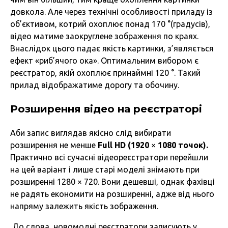
довкола. Але через технічні особливості приладу із
об’єктивом, котрий охоплює понад 170 °(градусів),
відео матиме заокруглене зображення по краях.
Внаслідок цього падає якість картинки, з’являється
ефект «риб’ячого ока». Оптимальним вибором є
реєстратор, якій охоплює принаймні 120 °. Такий
прилад відображатиме дорогу та обочину.
Розширення відео на реєстраторі
Аби запис виглядав якісно слід вибирати
розширення не менше
Full HD (1920
×
1080 точок).
Практично всі сучасні відеореєстратори перейшли
на цей варіант і лише старі моделі знімають при
розширенні 1280 × 720. Вони дешевші, однак фахівці
не радять економити на розширенні, адже від нього
напряму залежить якість зображення.
До слова, новомодні реєстратори записують у