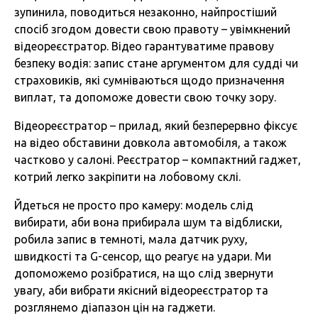
зупинила, поводиться незаконно, найпростіший
спосіб згодом довести свою правоту – увімкнений
відеореєстратор. Відео гарантуватиме правову
безпеку водія: запис стане аргументом для судді чи
страховиків, які сумніваються щодо призначення
виплат, та допоможе довести свою точку зору.
Відеореєстратор – прилад, який безперервно фіксує
на відео обставини довкола автомобіля, а також
частково у салоні. Реєстратор – компактний гаджет,
котрий легко закріпити на лобовому склі.
Йдеться не просто про камеру: модель слід
вибирати, аби вона прибирала шум та відблиски,
робила запис в темноті, мала датчик руху,
швидкості та G-сенсор, що реагує на удари. Ми
допоможемо розібратися, на що слід звернути
увагу, аби вибрати якісний відеореєстратор та
розглянемо діапазон цін на гаджети.