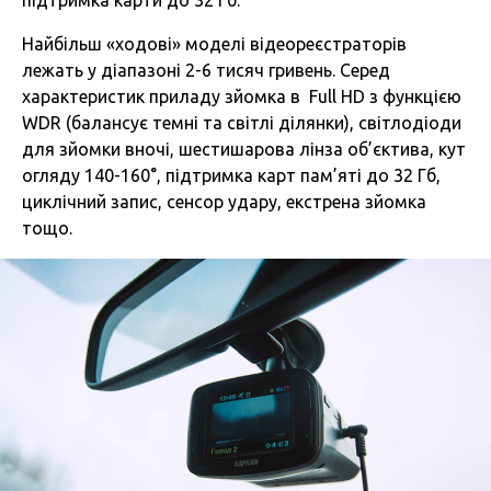
підтримка карти до 32 Гб.
Найбільш «ходові» моделі відеореєстраторів
лежать у діапазоні 2-6 тисяч гривень. Серед
характеристик приладу зйомка в Full HD з функцією
WDR (балансує темні та світлі ділянки), світлодіоди
для зйомки вночі, шестишарова лінза об’єктива, кут
огляду 140-160°, підтримка карт пам’яті до 32 Гб,
циклічний запис, сенсор удару, екстрена зйомка
тощо.