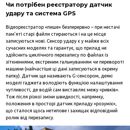
Чи потрібен реєстратору
датчик
удару та система
GPS
Відеореєстратор «пише» безперервно – при нестачі
пам’яті старі файли стираються і на це місце
записуються нові. Сенсор удару є у майже всіх
сучасних моделях та гарантує, що прилад не
здійснить циклічного перезапису по файлах із
зіткненнями, екстреним гальмуванням чи перевороті
машини (найчастіше ці дані записуються в окрему
папку). Датчик ще називають G-сенсором, деякі
моделі гаджета володіють функцією налаштування
чутливості, де водій сам виставляє межу «ривків».
Тож після різкої зміни швидкості, напрямку,
положення в просторі датчик приладу «розуміє»,
що сталося щось нетипове і захищає відповідний
ролик від перезапису.