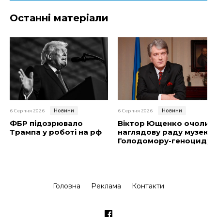
Останні матеріали
Новини
Новини
6 Серпня 2026
6 Серпня 2026
ФБР підозрювало
Віктор Ющенко очолив
Трампа у роботі на рф
наглядову раду музею
Голодомору-геноциду
Головна
Реклама
Контакти