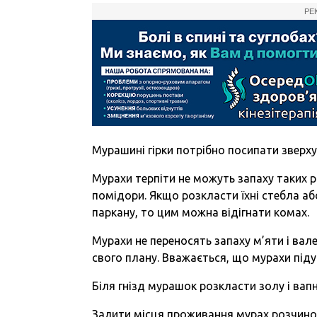
РЕ
Мурашині гірки потрібно посипати зверх
Мурахи терпіти не можуть запаху таких ро
помідори. Якщо розкласти їхні стебла а
паркану, то цим можна відігнати комах.
Мурахи не переносять запаху м’яти і вале
свого плану. Вважається, що мурахи підут
Біля гнізд мурашок розкласти золу і вап
Залити місця проживання мурах розчином 