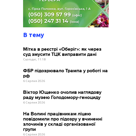
В тему
Мітка в реєстрі «Оберіг»: як через
суд змусити ТЦК виправити дані
Сьогодні, 11:18
ФБР підозрювало Трампа у роботі на
рф
6 Серпня 2026
Віктор Ющенко очолив наглядову
раду музею Голодомору-геноциду
6 Серпня 2026
На Волині працівникам ліцею
повідомили про підозру у вчиненні
злочинів у складі організованої
групи
6 Серпня 2026