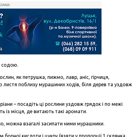
КЛАМА
у содою.
слин, як петрушка, пижмо, лавр, аніс, гірчиця,
бо листя поблизу мурашиних ходів, біля дерев та уздовж
ріани – посадіть ці рослини уздовж грядок і по межі
ь із місця, де витають такі аромати.
но, можна взагалі засипати ними мурашники.
борної кислоти і цукру (взяти у пропорції 1 склянка