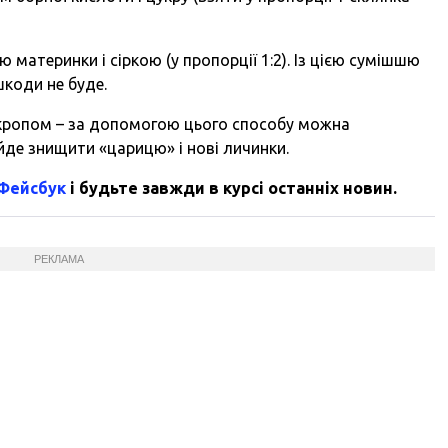
материнки і сіркою (у пропорції 1:2). Із цією сумішшю
шкоди не буде.
 окропом – за допомогою цього способу можна
де знищити «царицю» і нові личинки.
 Фейсбук
і будьте завжди в курсі останніх новин.
РЕКЛАМА