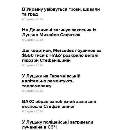
В Україну увірвуться грози, шквали
та град
6 Серпня 2026
На Донеччині загинув захисник із
Луцька Михайло Сафатюк
6 Серпня 2026
Дві квартири, Mercedes і будинок за
$550 тисяч: НАБУ розкрило деталі
підозри Стефанішиній
6 Серпня 2026
У Луцьку на Теремнівській
капітально ремонтують
тепломережу
6 Серпня 2026
ВАКС обрав запобіжний захід для
експосла Стефанішиної
6 Серпня 2026
У Луцьку поліцейські затримали
лучанина в СЗЧ