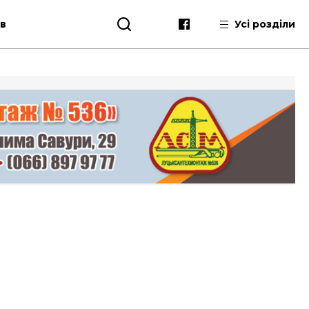
ів
Усі розділи