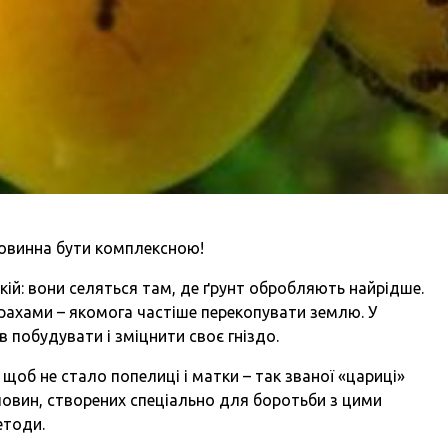
овинна бути комплексною!
кій: вони селяться там, де ґрунт обробляють найрідше.
рахами – якомога частіше перекопувати землю. У
 побудувати і зміцнити своє гніздо.
 щоб не стало попелиці і матки – так званої «цариці»
речовин, створених спеціально для боротьби з цими
етоди.