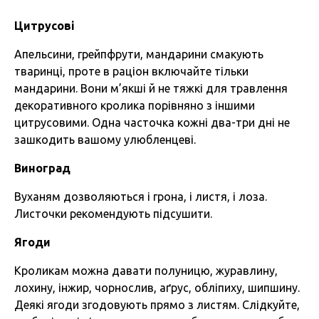
Цитрусові
Апельсини, грейпфрути, мандарини смакують
тваринці, проте в раціон включайте тільки
мандарини. Вони м’якші й не тяжкі для травлення
декоративного кролика порівняно з іншими
цитрусовими. Одна часточка кожні два-три дні не
зашкодить вашому улюбленцеві.
Виноград
Вуханям дозволяються і грона, і листя, і лоза.
Листочки рекомендують підсушити.
Ягоди
Кроликам можна давати полуницю, журавлину,
лохину, інжир, чорнослив, аґрус, обліпиху, шипшину.
Деякі ягоди згодовують прямо з листям. Слідкуйте,