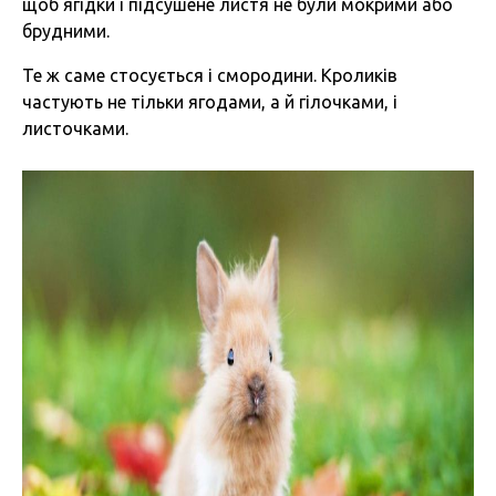
щоб ягідки і підсушене листя не були мокрими або
брудними.
Те ж саме стосується і смородини. Кроликів
частують не тільки ягодами, а й гілочками, і
листочками.