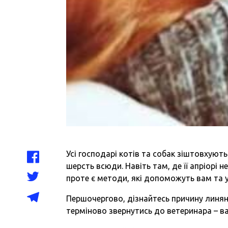
Усі господарі котів та собак зіштовхуют
шерсть всюди. Навіть там, де її апріорі 
проте є методи, які допоможуть вам та 
Першочергово, дізнайтесь причину линянн
терміново звернутись до ветеринара – ва