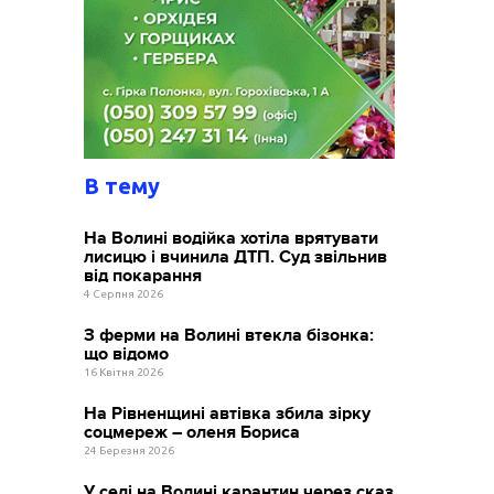
В тему
На Волині водійка хотіла врятувати
лисицю і вчинила ДТП. Суд звільнив
від покарання
4 Серпня 2026
З ферми на Волині втекла бізонка:
що відомо
16 Квітня 2026
На Рівненщині автівка збила зірку
соцмереж – оленя Бориса
24 Березня 2026
У селі на Волині карантин через сказ