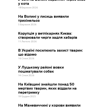
у кота
18 Березня 2026
На Волині у лисиць виявили
трихінельоз
5 Березня 2026
Корупція у ветлікарнях Києва:
створювали черги задля хабарів
11 Лютого 2026
В Україні посилюють захист тварин:
що відомо
16 Січня 2026
У Луцькому районі вовки
пошматували собак
14 Січня 2026
На Київщині знайшли понад 50
мертвих тварин, яких віддали на
перетримку
19 Грудня 2025
На Маневиччині у корови виявили