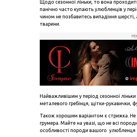
Щодо сезонної ліньки, то вона проходит
панічно часто купають улюбленців у пері
чином не позбавитесь випадіння шерсті,
тварини.
РЕ
Найважливішим у період сезонної ліньки
металевого гребінця, щітки-рукавички, ф
Також хорошим варіантом є стрижка. Не 
грумера. Майте на увазі, що не всі пород
особливості породи вашого улюбленця 