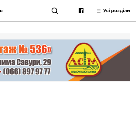
ів
Усі розділи