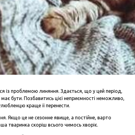
ься із проблемою линяння. Здається, що у цей період,
не має бути. Позбавитись цієї неприємності неможливо,
улюбленцю краще її перенести.
я. Якщо це не сезонне явище, а постійне, варто
ша тваринка скоріш всього чимось хворіє.