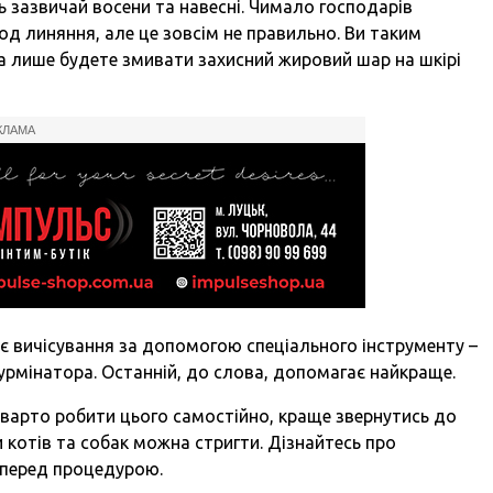
ь зазвичай восени та навесні. Чимало господарів
од линяння, але це зовсім не правильно. Ви таким
 а лише будете змивати захисний жировий шар на шкірі
КЛАМА
 є вичісування за допомогою спеціального інструменту –
урмінатора. Останній, до слова, допомагає найкраще.
варто робити цього самостійно, краще звернутись до
и котів та собак можна стригти. Дізнайтесь про
перед процедурою.