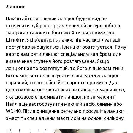
Ланцюг
Пам’ятайте: зношений ланцюг буде швидше
сточувати зубці на зірках. Середній ресурс роботи
ланцюга становить близько 4 тисяч кілометрів.
Штифти, які з'єднують ланки, під час експлуатації
поступово зношуються. І ланцюг розтягується. Тому
варто заміряти ланцюг спеціальним калібром для
визначення ступеня його розтягування. Якщо
ланцюг надто розтягнутий, то його ліпше замітини.
Бо інакше він почне псувати зірки. Коли ж ланцюг
справний, то потрібно його просто промити. Для
цього можна скористатися спеціальною машинкою,
яка дозволяє промивати ланцюг, не знімаючи її.
Найліпше застосовувати миючий засіб, бензин або
WD-40. Після очищення ретельно просушіть ланцюг і
змастіть спеціальним мастилом на основі силікону.