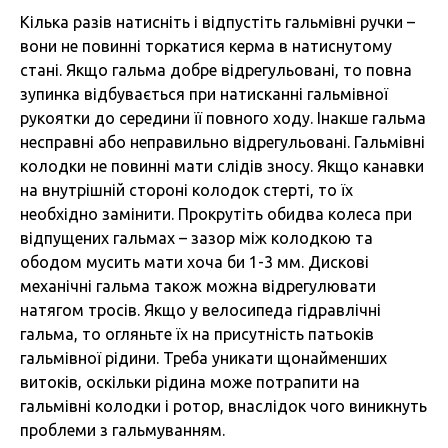
Кілька разів натисніть і відпустіть гальмівні ручки –
вони не повинні торкатися керма в натиснутому
стані. Якщо гальма добре відрегульовані, то повна
зупинка відбувається при натисканні гальмівної
рукоятки до середини її повного ходу. Інакше гальма
несправні або неправильно відрегульовані. Гальмівні
колодки не повинні мати слідів зносу. Якщо канавки
на внутрішній стороні колодок стерті, то їх
необхідно замінити. Прокрутіть обидва колеса при
відпущених гальмах – зазор між колодкою та
ободом мусить мати хоча би 1-3 мм. Дискові
механічні гальма також можна відрегулювати
натягом тросів. Якщо у велосипеда гідравлічні
гальма, то огляньте їх на присутність патьоків
гальмівної рідини. Треба уникати щонайменших
витоків, оскільки рідина може потрапити на
гальмівні колодки і ротор, внаслідок чого виникнуть
проблеми з гальмуванням.