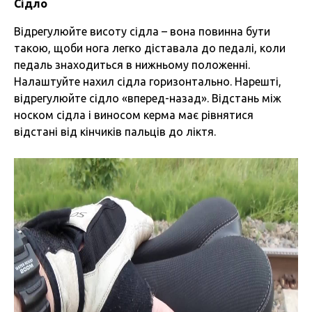
Сідло
Відрегулюйте висоту сідла – вона повинна бути
такою, щоби нога легко діставала до педалі, коли
педаль знаходиться в нижньому положенні.
Налаштуйте нахил сідла горизонтально. Нарешті,
відрегулюйте сідло «вперед-назад». Відстань між
носком сідла і виносом керма має рівнятися
відстані від кінчиків пальців до ліктя.