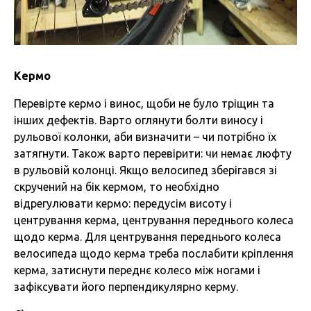
Кермо
Перевірте кермо і винос, щоби не було тріщин та
інших дефектів. Варто оглянути болти виносу і
рульової колонки, аби визначити – чи потрібно їх
затягнути. Також варто перевірити: чи немає люфту
в рульовій колонці. Якщо велосипед зберігався зі
скручений на бік кермом, то необхідно
відрегулювати кермо: передусім висоту і
центрування керма, центрування переднього колеса
щодо керма. Для центрування переднього колеса
велосипеда щодо керма треба послабити кріплення
керма, затиснути переднє колесо між ногами і
зафіксувати його перпендикулярно керму.