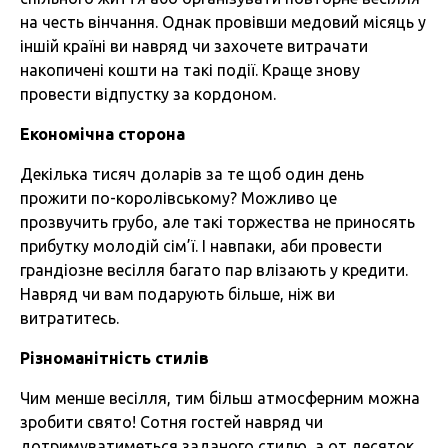
на честь вінчання. Однак провівши медовий місяць у
іншій країні ви навряд чи захочете витрачати
накопичені кошти на такі події. Краще знову
провести відпустку за кордоном.
Економічна сторона
Декілька тисяч доларів за те щоб один день
прожити по-королівському? Можливо це
прозвучить грубо, але такі торжества не приносять
прибутку молодій сім’ї. І навпаки, аби провести
грандіозне весілля багато пар влізають у кредити.
Навряд чи вам подарують більше, ніж ви
витратитесь.
Різноманітність стилів
Чим менше весілля, тим більш атмосферним можна
зробити свято! Сотня гостей навряд чи
дотримуватиметься заданого стилю, а от десяток