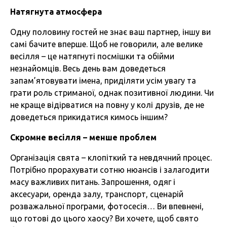
Натягнута атмосфера
Одну половину гостей не знає ваш партнер, іншу ви
самі бачите вперше. Щоб не говорили, але велике
весілля – це натягнуті посмішки та обійми
незнайомців. Весь день вам доведеться
запам’ятовувати імена, приділяти усім увагу та
грати роль стриманої, однак позитивної людини. Чи
не краще відірватися на повну у колі друзів, де не
доведеться прикидатися кимось іншим?
Скромне весілля – менше проблем
Організація свята – клопіткий та невдячний процес.
Потрібно прорахувати сотню нюансів і залагодити
масу важливих питань. Запрошення, одяг і
аксесуари, оренда залу, транспорт, сценарій
розважальної програми, фотосесія… Ви впевнені,
що готові до цього хаосу? Ви хочете, щоб свято