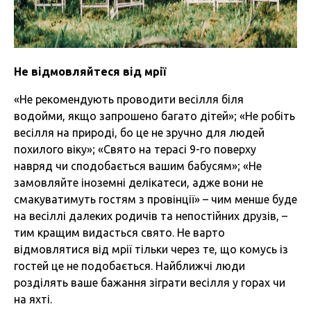
Не відмовляйтеся від мрії
«Не рекомендують проводити весілля біля
водойми, якщо запрошено багато дітей»; «Не робіть
весілля на природі, бо це не зручно для людей
похилого віку»; «Свято на терасі 9-го поверху
навряд чи сподобається вашим бабусям»; «Не
замовляйте іноземні делікатеси, адже вони не
смакуватимуть гостям з провінції» – чим менше буде
на весіллі далеких родичів та непостійних друзів, –
тим кращим видасться свято. Не варто
відмовлятися від мрії тільки через те, що комусь із
гостей це не подобається. Найближчі люди
розділять ваше бажання зіграти весілля у горах чи
на яхті.