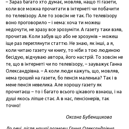
– Зараз багато хто думає, мовляв, нащо ті газети,
коли все можна прочитати в інтернеті чи побачити
по телевізору. Але то зовсім не так. По телевізору
воно проговорило – і нема: хоча ти можеш
недочути, не зразу все зрозуміти. А газету таки взяв,
прочитав. Коли забув що або не зрозумів – можеш
іще раз переглянути статтю. Не знаю, як інші, а я,
коли читаю газету чи книгу, то ніби з тою людиною
бесідую, відчуваю автора, його настрій. То зовсім не
те, що в інтернеті чи по телевізору, – зауважує Ганна
Олександрівна. – А коли люди кажуть, що, мовляв,
нема грошей на газети, бо пенсія маленька? Так і в
мене пенсія невелика. Але хорошу газету як
прочитаєш – то і багато всього цікавого взнаєш, і на
душі якось ліпше стає. А в нас, пенсіонерів, так
точно!
Оксана Бубенщикова
До речі, після нашої розмови Ганна Олександрівна