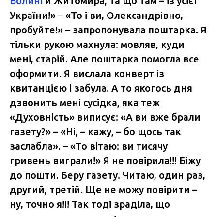
Волині
й Житомира, та що там – із усієї
України!» – «То і ви, Олександрівно,
пробуйте!» – запропонувала поштарка. Я
тільки рукою махнула: мовляв, куди
мені, старій. Але поштарка помогла все
оформити. Я вислала конверт із
квитанцією і забула. А то якогось дня
дзвонить мені сусідка, яка теж
«Духовність» виписує: «А ви вже брали
газету?» – «Ні, – кажу, – бо щось так
заслабла». – «То вітаю: ви тисячу
гривень виграли!» Я не повірила!!! Біжу
до пошти. Беру газету. Читаю, один раз,
другий, третій. Ще не можу повірити –
ну, точно я!!! Так тоді зраділа, що