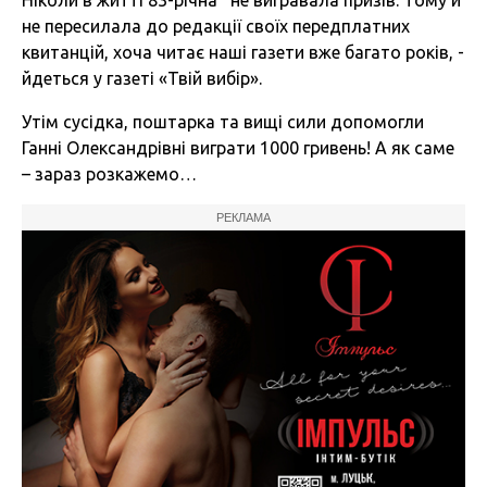
Ніколи в житті 83-річна
не вигравала призів. Тому й
не пересилала до редакції своїх передплатних
квитанцій, хоча читає наші газети вже багато років, -
йдеться у газеті «Твій вибір».
Утім сусідка, поштарка та вищі сили допомогли
Ганні Олександрівні виграти 1000 гривень! А як саме
– зараз розкажемо…
РЕКЛАМА