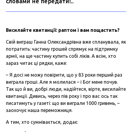
словами не передати!..
Висилайте
квитанції:
раптом і вам
пощастить?
Свій виграш Ганна Олександрівна вже спланувала, як
потратить: частину грошей спрямує на підтримку
армії, на ще частину купить собі ліків. А всім, хто
зараз читає ці рядки, каже:
– Я досі не можу повірити, що у 83 роки перший раз
виграла гроші. Але я молилася – і Бог мене почув.
Так що й ви, добрі люди, надійтеся, вірте, висилайте
квитанції. Дивись, через пів року і про вас ось так
писатимуть у газеті: що ви виграли 1000 гривень, –
заохочує наша переможниця.
А тим, хто сумнівається, додає: