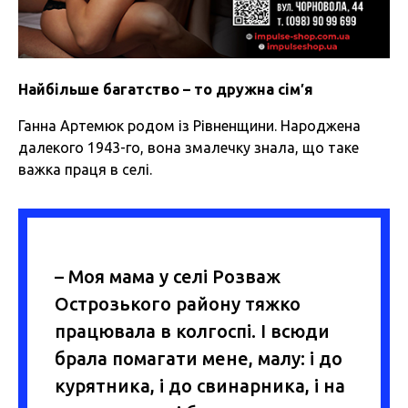
Найбільше багатство – то дружна сім′
я
Ганна Артемюк родом із Рівненщини. Народжена
далекого 1943-го, вона змалечку знала, що таке
важка праця в селі.
– Моя мама у селі Розваж
Острозького району тяжко
працювала в колгоспі. І всюди
брала помагати мене, малу: і до
курятника, і до свинарника, і на