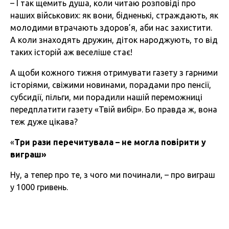
– І так щемить душа, коли читаю розповіді про
наших військових: як вони, бідненькі, страждають, як
молодими втрачають здоров’я, аби нас захистити.
А коли знаходять дружин, діток народжують, то від
таких історій аж веселіше стає!
А щоби кожного тижня отримувати газету з гарними
історіями, свіжими новинами, порадами про пенсії,
субсидії, пільги, ми порадили нашій переможниці
передплатити газету «Твій вибір». Бо правда ж, вона
теж дуже цікава?
«
Три рази перечитувала –
не могла повірити у
виграш»
Ну, а тепер про те, з чого ми починали, – про виграш
у 1000 гривень.