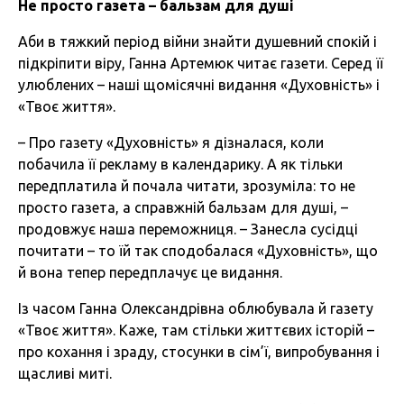
Не просто газета – бальзам для душі
Аби в тяжкий період війни знайти душевний спокій і
підкріпити віру, Ганна Артемюк читає газети. Серед її
улюблених – наші щомісячні видання «Духовність» і
«Твоє життя».
– Про газету «Духовність» я дізналася, коли
побачила її рекламу в календарику. А як тільки
передплатила й почала читати, зрозуміла: то не
просто газета, а справжній бальзам для душі, –
продовжує наша переможниця. – Занесла сусідці
почитати – то їй так сподобалася «Духовність», що
й вона тепер передплачує це видання.
Із часом Ганна Олександрівна облюбувала й газету
«Твоє життя». Каже, там стільки життєвих історій –
про кохання і зраду, стосунки в сім’ї, випробування і
щасливі миті.