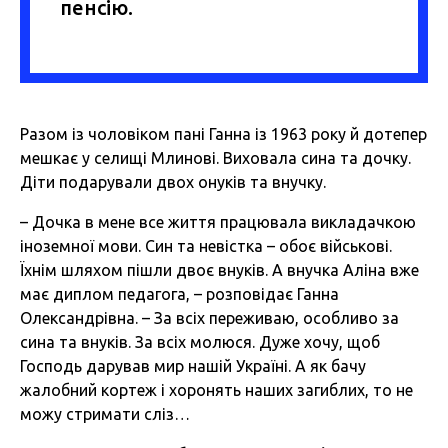
пенсію.
Разом із чоловіком пані Ганна із 1963 року й дотепер
мешкає у селищі Млинові. Виховала сина та дочку.
Діти подарували двох онуків та внучку.
– Дочка в мене все життя працювала викладачкою
іноземної мови. Син та невістка – обоє військові.
Їхнім шляхом пішли двоє внуків. А внучка Аліна вже
має диплом педагога, – розповідає Ганна
Олександрівна. – За всіх переживаю, особливо за
сина та внуків. За всіх молюся. Дуже хочу, щоб
Господь дарував мир нашій Україні. А як бачу
жалобний кортеж і хоронять наших загиблих, то не
можу стримати сліз…