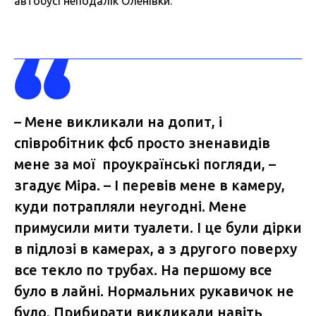
автобусі неподалік Оленівки.
– Мене викликали на допит, і
співробітник фсб просто зненавидів
мене за мої проукраїнські погляди, –
згадує Міра. – І перевів мене в камеру,
куди потрапляли неугодні. Мене
примусили мити туалети. І це були дірки
в підлозі в камерах, а з другого поверху
все текло по трубах. На першому все
було в лайні. Нормальних рукавичок не
було. Прибирати викликали навіть