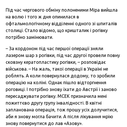
Під час чергового обміну полоненими Міра вийшла
на волю і того ж дня опинилася в
офтальмологічному відділенні одного зі шпиталів
столиці. Стало відомо, що кришталик і рогівку
потрібно замінювати.
– За кордоном під час першої операції зняли
лазером шар з рогівки, під час другої провели повну
сковзну кератопластику рогівки, – розповідає
військова. – На жаль, такої операції в Україні не
роблять. А коли повернулася додому, то зробили
операцію на коліні. Однак пішло відторгнення
роговиці. І потрібно знову їхати до Австрії і заново
пересаджувати рогівку. МСЕК призначила мені
пожиттєво другу групу інвалідності. В квітні
запланована операція, тож прошу усіх долучитися,
аби я знову могла бачити. А після лікування мрію
знову повернутися до лав «Азову».