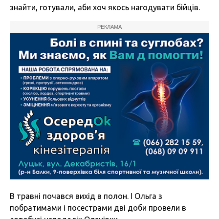
знайти, готували, аби хоч якось нагодувати бійців.
РЕКЛАМА
В травні почався вихід в полон. І Ольга з
побратимами і посестрами дві доби провели в