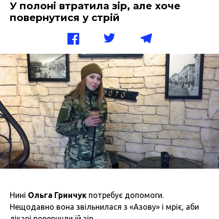
У полоні втратила зір, але хоче
повернутися у стрій
Нині
Ольга
Гринчук
потребує допомоги.
Нещодавно вона звільнилася з «Азову» і мріє, аби
лікарі повернули їй зір.