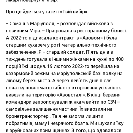
Про це йдеться у газеті «Твій вибір».
– Сама я з Маріуполя, – розповідає військова з
позивним Міра. – Працювала в ресторанному бізнесі.
А 2022-го підписала контракт із «Азовом» і була
старшим кухарем у роті матеріально-технічного
забезпечення. Я – старший солдат. П’ять днів в
тиждень готувала з іншими жінками на кухні по 400
порцій їжі щодня. 19 лютого 2022-го перейшла на
казармовий режим на маріупольській базі полку на
лівому березі міста. А через дев’ять днів після
початку повномасштабного вторгнення усіх жінок
вивезли на територію «Азовсталі». В кінці березня
командири запропонували жінкам вийти по СЗЧ –
самовільне залишення частини. Їх вивозили на
бронетранспортері. Та я не змогла лишити
побратимів, маму і незрячого брата. Ми шукали їжу
в зруйнованих приміщеннях. З того, що вдавалося