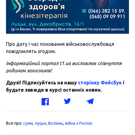
Про дату і час поховання військовослужбовця
повідомлять згодом
.
Інформаційний портал t1.ua висловлює співчуття
родинам захисників!
Друзі! Підписуйтесь на нашу
сторінку Фейсбук
і
будьте завжди в курсі останніх новин.
Все про:
суми
,
луцьк
,
Волинь
,
війна з Росією