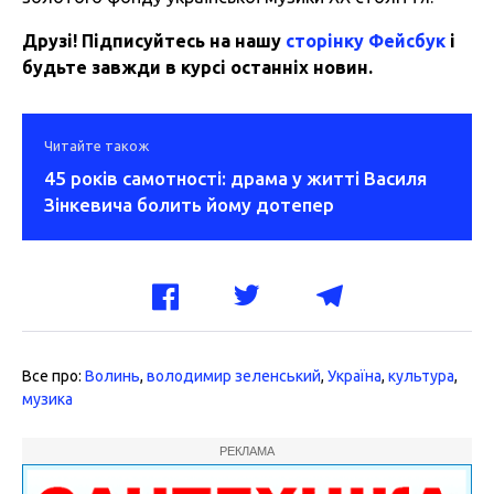
Друзі! Підписуйтесь на нашу
сторінку Фейсбук
і
будьте завжди в курсі останніх новин.
Читайте також
45 років самотності: драма у житті Василя
Зінкевича болить йому дотепер
Все про:
Волинь
,
володимир зеленський
,
Україна
,
культура
,
музика
РЕКЛАМА