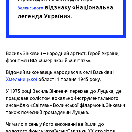
відзнаку «Національна
Зеленського
легенда України».
Василь Зінкевич – народний артист, Герой України,
фронтмен ВІА «Смерічка» й «Світязь».
Відомий виконавець народився в селі Васьківці
Хмельницької
області 1 травня 1945 року.
У 1975 році Василь Зінкевич переїхав до Луцька, де
працював солістом вокально-інструментального
ансамблю «Світязь» Волинської філармонії. Зінкевич
також почесний громадянин Луцька.
Чимало пісень у його виконанні ввійшли до
золотого фонду української музики XX століття.